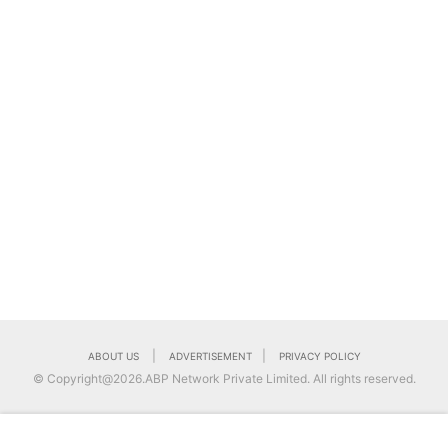
|
|
ABOUT US
ADVERTISEMENT
PRIVACY POLICY
© Copyright@2026.ABP Network Private Limited. All rights reserved.