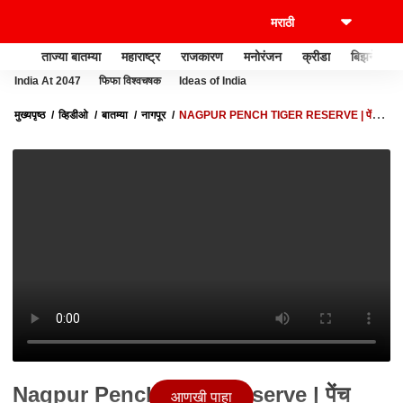
ताज्या बातम्या
महाराष्ट्र
राजकारण
मनोरंजन
क्रीडा
बिझनेस
India At 2047
फिफा विश्वचषक
Ideas of India
मुख्यपृष्ठ
व्हिडीओ
बातम्या
नागपूर
NAGPUR PENCH TIGER RESERVE | पेंच
अभयारण्यातील शिकारीचा थरारक व्हिडीओ
Nagpur Pench Tiger Reserve | पेंच
आणखी पाहा