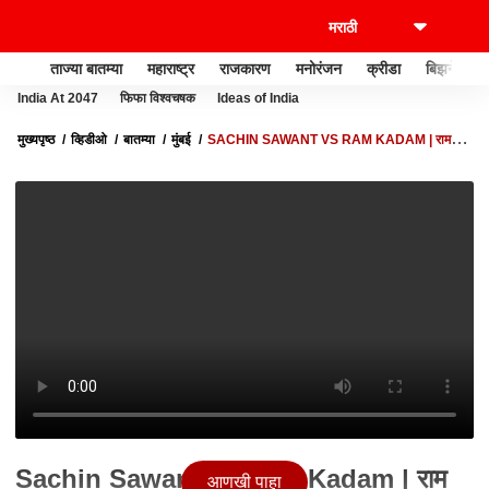
ताज्या बातम्या
महाराष्ट्र
राजकारण
मनोरंजन
क्रीडा
बिझनेस
India At 2047
फिफा विश्वचषक
Ideas of India
मुख्यपृष्ठ
व्हिडीओ
बातम्या
मुंबई
SACHIN SAWANT VS RAM KADAM | राम
कदम यांची नार्को टेस्ट करा, काँग्रेस नेते सचिन सावंत यांची मागणी
Sachin Sawant vs Ram Kadam | राम
आणखी पाहा