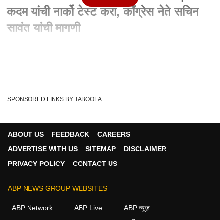
कदम यांची नार्को टेस्ट करा, काँग्रेस नेते सचिन
सावंत यांची मागणी
Written By :
एबीपी माझा वेब टीम
04 Sep 2020 12:21 PM (IST)
अभिनेत्री कंगना रणौतने मुंबईची तुलना पाकव्याप्त काश्मिरसोबत केल्यानंतर
सोशल मीडियात कंगनाविरोधात टी...
see more
SPONSORED LINKS BY TABOOLA
Narco Test
Sachin Sawant
NCB
Tags :
Ram Kadam
Kangana Ranaut
ABOUT US
FEEDBACK
CAREERS
ADVERTISE WITH US
SITEMAP
DISCLAIMER
PRIVACY POLICY
CONTACT US
मुंबई व्हिडीओ
ABP NEWS GROUP WEBSITES
मुंबई
ABP Network
ABP Live
ABP न्यूज़