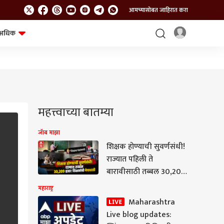
आमच्यासोबत जाहिरात करा
अधिक
शेत-शिवार
भविष्य
महत्त्वाच्या बातम्या
जॅाब माझा
शिक्षक होण्याची सुवर्णसंधी!
राज्यात पहिली ते
बारावीसाठी तब्बल 30,209
हजार शिक्षकांची भरती,
महाराष्ट्र
पवित्र पोर्टलद्वारे भरती
Maharashtra
प्रक्रिया राबवली जाणार
Live blog updates: