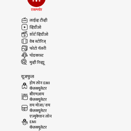
एक्स्प्लोर
Dharashiv Water Issue :
Tukaram
लाईव्ह टीव्ही
धाराशिवमध्ये अतिवृष्टी
Court Cha
होऊनही नद्या, ओढे कोरडेच
आम्हीही को
व्हिडीओ
करू
शॉर्ट व्हिडीओ
वेब स्टोरिज्
फोटो गॅलरी
पॉडकास्ट
मुव्ही रिव्ह्यू
यूजफुल
होम लोन EMI
कॅलक्यूलेटर
बीएमआय
कॅलक्यूलेटर
वय मोजा/ वय
कॅलक्यूलेटर
एज्युकेशन लोन
EMI
कॅलक्यूलेटर