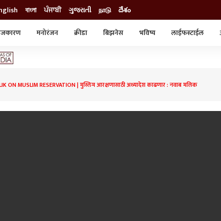
nglish
বাংলা
ਪੰਜਾਬੀ
ગુજરાતી
நாடு
దేశం
ाजकारण
मनोरंजन
क्रीडा
बिझनेस
भविष्य
लाईफस्टाईल
स्टाईल
क्राईम
व्यापार-उद्योग
ट्रेडिंग
ऑटो
K ON MUSLIM RESERVATION | मुस्लिम आरक्षणासाठी अध्यादेश काढणार : नवाब मलिक