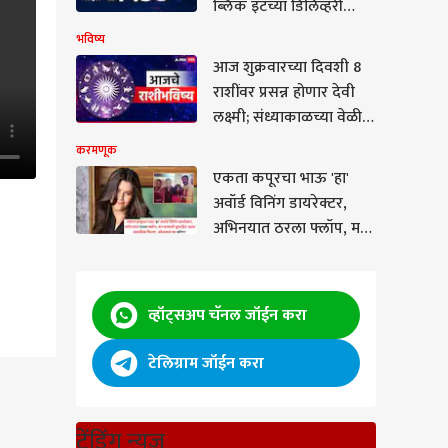
ब्लिंक इटच्या डिलिव्हरी
बॉयवर सहकाऱ्यांचा हल्ला,
भविष्य
अंतर्गत स्पर्धेतून वाद, दोघांना
आज शुक्रवारच्या दिवशी 8
अटक
राशींवर प्रसन्न होणार देवी
लक्ष्मी; संध्याकाळच्या वेळी
मिळणार शुभवार्ता, वाचा
करमणूक
आजचे राशीभविष्य
एकता कपूरचा भाऊ 'हा'
अवॉर्ड विनिंग डायरेक्टर,
अभिनयात ठरला फ्लॉप, मग
बनवली सुपरहिट 'कल्ट
क्लासिक फिल्म', ओळखलं
का कोण?
व्हॉट्सअप चॅनल जॉईन करा
टेलिग्राम जॉईन करा
ंनी
.
ट्रेंडिंग न्यूज