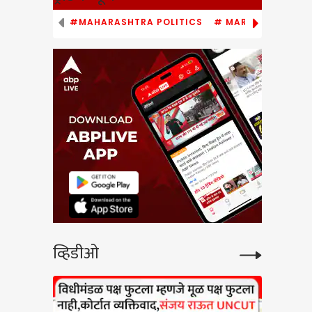
#MAHARASHTRA POLITICS
# MARATHI NEWS
low
े वादंग
 गुड्डा,
व्हिडीओ
gress
खोरी
बई