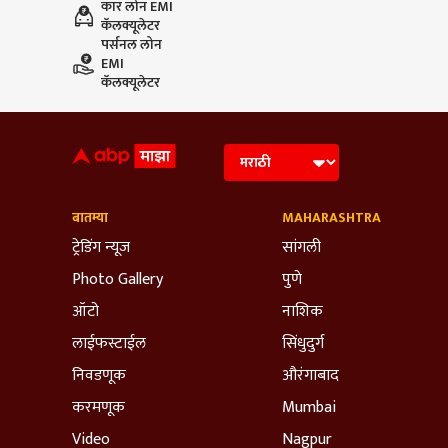
कार लोन EMI
कॅलक्यूलेटर
पर्सनल लोन
EMI
कॅलक्यूलेटर
बातम्या
MAHARASHTRA
ट्रेडिंग न्यूज
सांगली
Photo Gallery
पुणे
ऑटो
नाशिक
लाईफस्टाईल
सिंधुदुर्ग
निवडणूक
औरंगाबाद
करमणूक
Mumbai
Video
Nagpur