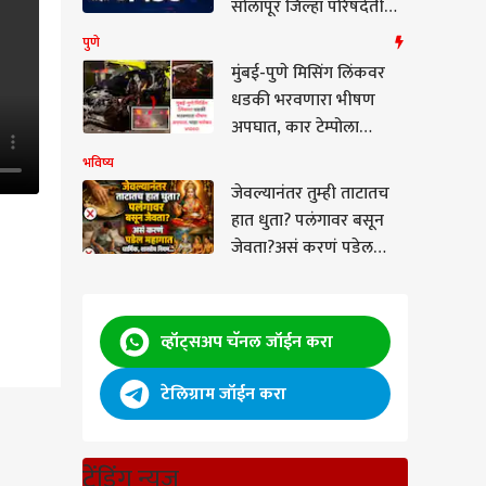
सोलापूर जिल्हा परिषदेतील
सभागृहाचे नाव बदलाला
पुणे
राष्ट्रवादी शरद पवार गट
मुंबई-पुणे मिसिंग लिंकवर
आणि संभाजी ब्रिगेडचा
धडकी भरवणारा भीषण
विरोध
अपघात, कार टेम्पोला
धडकली, एकाचा मृत्यू, पाहा
भविष्य
भयंकर VIDEO
जेवल्यानंतर तुम्ही ताटातच
हात धुता? पलंगावर बसून
जेवता?असं करणं पडेल
महागात, धार्मिक महत्त्व,
शास्त्रीय नियम जाणून घ्या...
व्हॉट्सअप चॅनल जॉईन करा
टेलिग्राम जॉईन करा
पाचवी
ट्रेंडिंग न्यूज
n