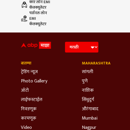
कार लोन EMI
कॅलक्यूलेटर
पर्सनल लोन
EMI
कॅलक्यूलेटर
बातम्या
MAHARASHTRA
ट्रेडिंग न्यूज
सांगली
Photo Gallery
पुणे
ऑटो
नाशिक
लाईफस्टाईल
सिंधुदुर्ग
निवडणूक
औरंगाबाद
करमणूक
Mumbai
Video
Nagpur