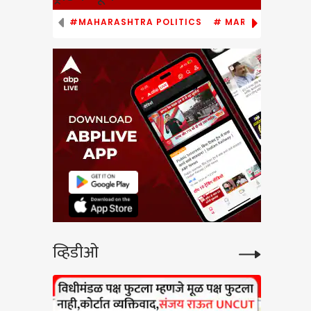
#MAHARASHTRA POLITICS
# MARATHI NEWS
low
े वादंग
 गुड्डा,
gress
खोरी
व्हिडीओ
बई
काय