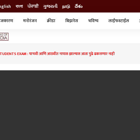
nglish
বাংলা
ਪੰਜਾਬੀ
ગુજરાતી
நாடு
దేశం
ाजकारण
मनोरंजन
क्रीडा
बिझनेस
भविष्य
लाईफस्टाईल
स्टाईल
क्राईम
व्यापार-उद्योग
ट्रेडिंग
ऑटो
UDENTS EXAM : पाचवी आणि आठवीत नापास झाल्यास आता पुढे ढकलणार नाही