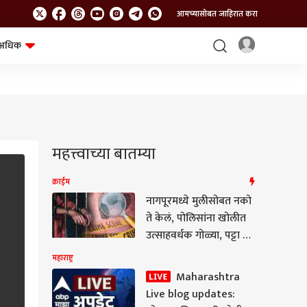
आमच्यासोबत जाहिरात करा
अधिक
शेत-शिवार
भविष्य
महत्त्वाच्या बातम्या
क्राईम
नागपूरमध्ये मुलीसोबत नको
ते केलं, पोलिसांना खोलीत
उत्साहवर्धक गोळ्या, पट्टा अन्
हातमोजे सापडले,
महाराष्ट्र
पोलिसांसमोर आरोपीचा माज
Maharashtra
कायम
Live blog updates: