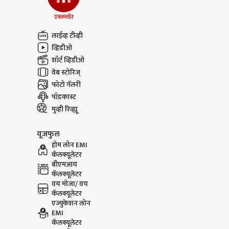
Dharashiv Water Issue :
Tukaram
एक्स्प्लोर
धाराशिवमध्ये अतिवृष्टी
Court Cha
होऊनही नद्या, ओढे कोरडेच
आम्हीही को
लाईव्ह टीव्ही
करू
व्हिडीओ
शॉर्ट व्हिडीओ
वेब स्टोरिज्
फोटो गॅलरी
पॉडकास्ट
मुव्ही रिव्ह्यू
यूजफुल
होम लोन EMI
कॅलक्यूलेटर
बीएमआय
कॅलक्यूलेटर
वय मोजा/ वय
कॅलक्यूलेटर
एज्युकेशन लोन
EMI
कॅलक्यूलेटर