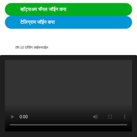
व्हॉट्सअप चॅनल जॉईन करा
टेलिग्राम जॉईन करा
टॉप 10 ट्रेंडिंग लाईफस्टाईल