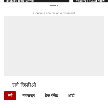
देण्यासाठी विशेष यंत्रणा
गडकरींचं Uncut भाषण
Continues below advertisement
सर्व व्हिडीओ
सर्व
महाराष्ट्र
टेक-गॅजेट
ऑटो