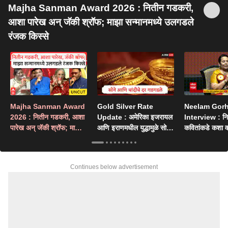
Majha Sanman Award 2026 : नितीन गडकरी,
आशा पारेख अन् जॅकी श्रॉफ; माझा सन्मानमध्ये उलगडले
रंजक किस्से
Majha Sanman Award
Gold Silver Rate
Neelam Gorh
2026 : नितीन गडकरी, आशा
Update : अमेरिका इजरायल
Interview : निलम 
पारेख अन् जॅकी श्रॉफ; माझा
आणि इराणमधील युद्धामुळे सोनं
कवितांकडे कशा 
सन्मानमध्ये उलगडले रंजक
आणि चांदीच्या दरात मोठी
मराठी शाळेत शिकल
किस्से
घसरण
विधानपरिषदच्या 
संपूर्ण प्रवास
Continues below advertisement