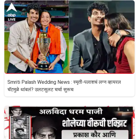
Smriti Palash Wedding News : स्मृती-पलाशचं लग्न व्हायरल
चॅटमुळे थांबलं? उलटसुलट चर्चा सुरूच