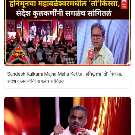
Sandesh Kulkarni Majha Maha Katta : हनिमूनचा 'तो' किस्सा,
संदेश कुलकर्णींनी सगळंच सांगितलं