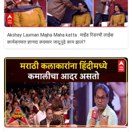
Akshay Laxman Majha Maha katta : माईंड रिडरची लाईव्ह
कार्यक्रमात ज्ञानदा कदमवर जादू,पुढे काय झालं?