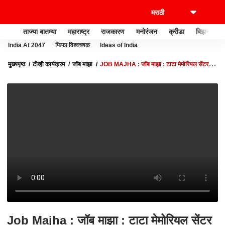
ताज्या बातम्या
महाराष्ट्र
राजकारण
मनोरंजन
क्रीडा
बिझनेस
India At 2047
फिफा विश्वचषक
Ideas of India
मुख्यपृष्ठ
टीव्ही कार्यक्रम
जॉब माझा
JOB MAJHA : जॉब माझा : टाटा मेमोरियल सेंटर
मुंबई येथे विविध पदांसाठी भरती : 02 MAY 2024
Job Majha : जॉब माझा : टाटा मेमोरियल सेंटर