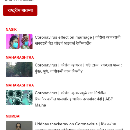
What Is Coronavirus
राष्ट्रीय बातम्या
NASIK
Coronavirus effect on marriage | कोरोना व्हायरसची
खबरदारी घेत जोडपं अडकलं रेशीमगाठीत
MAHARASHTRA
Coronavirus | कोरोना व्हायरस | गर्दी टाळा, स्वच्छता पाळा :
मुंबई, पुणे, नाशिकची काय स्थिती?
MAHARASHTRA
Coronavirus | कोरोना व्हायरसमुळे रत्नागिरीतील
शिमगोत्सवातील पालखीसह धार्मिक उत्सवांवर बंदी | ABP
Majha
MUMBAI
Uddhav thackeray on Coronavirus | शिवरायांचा
लढवय्या महाराष्ट्र कोरोनाच्या संकटावर मात करेल : उद्धव ठाकरे