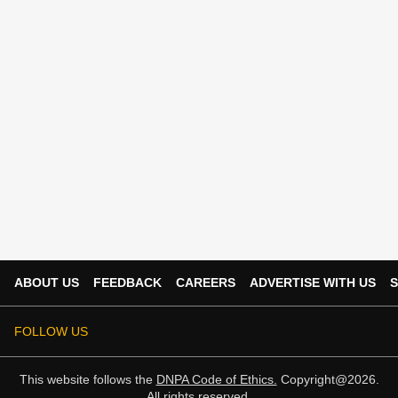
ABOUT US
FEEDBACK
CAREERS
ADVERTISE WITH US
S
FOLLOW US
This website follows the
DNPA Code of Ethics.
Copyright@2026.
All rights reserved.