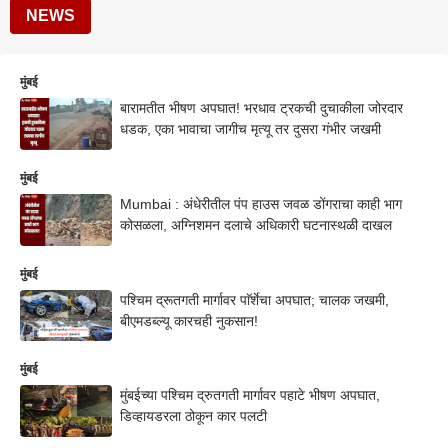
NEWS
मुंबई
बारामतीत भीषण अपघात! भरधाव ट्रकची दुचाकीला जोरदार
धडक, एका भावाचा जागीच मृत्यू तर दुसरा गंभीर जखमी
मुंबई
Mumbai : अंधेरीतील पंप हाउस जवळ डोंगराचा काही भाग
कोसळला, अग्निशमन दलाचे अधिकारी घटनास्थळी दाखल
मुंबई
पश्चिम द्रूतगती मार्गावर पाॅर्शेचा अपघात; चालक जखमी,
बीएमडब्ल्यू कारचही नुकसान!
मुंबई
मुंबईच्या पश्चिम द्रुतगती मार्गावर पहाटे भीषण अपघात,
डिव्हायडरला ठोकून कार पलटी