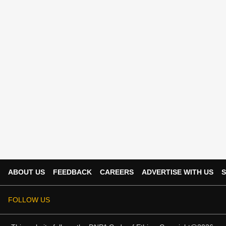
ABOUT US
FEEDBACK
CAREERS
ADVERTISE WITH US
S
FOLLOW US