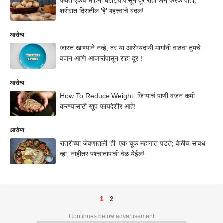
फक्त एकच महिना बटाट्यापासून दूर राहा अन् फरक पाहा;
शरीरात दिसतील 'हे' महत्त्वाचे बदल!
आरोग्य
जास्त खाण्याने नव्हे, तर या आरोग्यदायी मार्गांनी वाढवा तुमचे
वजन आणि आजारांपासून राहा दूर !
आरोग्य
How To Reduce Weight: जिऱ्याचं पाणी वजन कमी
करण्यासाठी खूप फायदेशीर आहे!
आरोग्य
रात्रीच्या जेवणातली 'ही' एक चूक महागात पडते; वेळीच सावध
व्हा, नाहीतर पश्चातापाची वेळ येईल!
1
2
Continues below advertisement