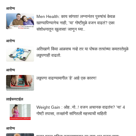
आरोग्य
Men Health: काय सांगता! लग्नानंतर पुरुषांचं केवळ
खाण्यापिण्यानेच नाही, 'या' गोष्टीमुळे वजन वाढतं? एका
संशोधनातून खुलासा! जाणून घ्या..
आरोग्य
अतिखाणे किंवा आळसच नव्हे तर या पोषक तत्वांच्या कमतरतेमुळे
लठ्ठपणाही वाढतो.
आरोग्य
लठ्ठपणा वाढण्यामागील 'हे' आहे एक कारण!
लाईफस्टाईल
Weight Gain : ओह..नो..! वजन अचानक वाढतंय? 'या' 4
गोष्टी तपासा, तज्ज्ञांनी सांगितली महत्त्वाची माहिती
आरोग्य