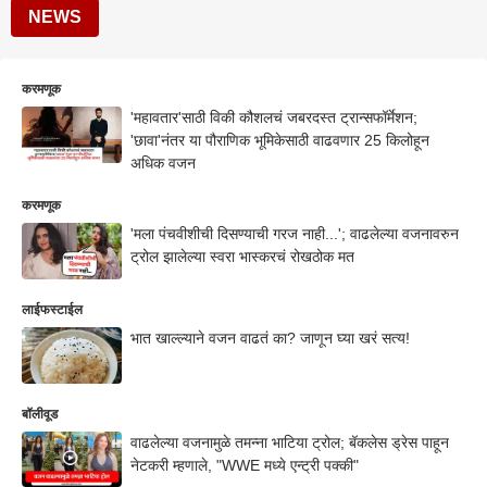
NEWS
करमणूक
'महावतार'साठी विकी कौशलचं जबरदस्त ट्रान्सफॉर्मेशन;
'छावा'नंतर या पौराणिक भूमिकेसाठी वाढवणार 25 किलोहून
अधिक वजन
करमणूक
'मला पंचवीशीची दिसण्याची गरज नाही...'; वाढलेल्या वजनावरुन
ट्रोल झालेल्या स्वरा भास्करचं रोखठोक मत
लाईफस्टाईल
भात खाल्ल्याने वजन वाढतं का? जाणून घ्या खरं सत्य!
बॉलीवूड
वाढलेल्या वजनामुळे तमन्ना भाटिया ट्रोल; बॅकलेस ड्रेस पाहून
नेटकरी म्हणाले, "WWE मध्ये एन्ट्री पक्की"