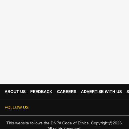
ABOUT US
FEEDBACK
CAREERS
ADVERTISE WITH US
S
FOLLOW US
This website follows the
DNPA Code of Ethics.
Copyright@2026.
All rights reserved.