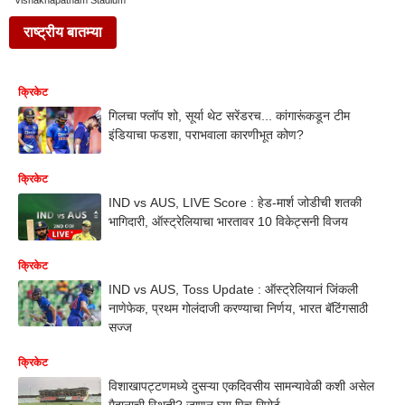
Vishakhapatnam Stadium
राष्ट्रीय बातम्या
क्रिकेट
गिलचा फ्लॉप शो, सूर्या थेट सरेंडरच... कांगारूंकडून टीम
इंडियाचा फडशा, पराभवाला कारणीभूत कोण?
क्रिकेट
IND vs AUS, LIVE Score : हेड-मार्श जोडीची शतकी
भागिदारी, ऑस्ट्रेलियाचा भारतावर 10 विकेट्सनी विजय
क्रिकेट
IND vs AUS, Toss Update : ऑस्ट्रेलियानं जिंकली
नाणेफेक, प्रथम गोलंदाजी करण्याचा निर्णय, भारत बॅटिंगसाठी
सज्ज
क्रिकेट
विशाखापट्टणमध्ये दुसऱ्या एकदिवसीय सामन्यावेळी कशी असेल
मैदानाची स्थिती? जाणून घ्या पिच रिपोर्ट