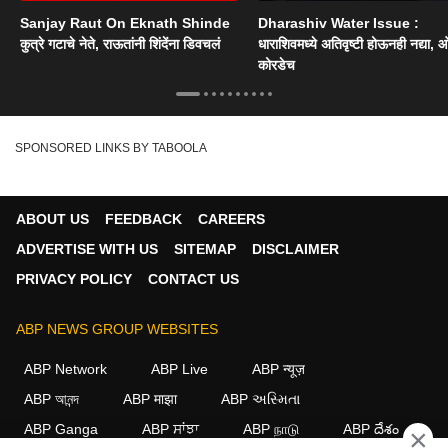
Sanjay Raut On Eknath Shinde
Dharashiv Water Issue :
कुत्रे गटाचे नेते, राऊतांनी शिंदेंना डिवचलं
धाराशिवमध्ये अतिवृष्टी होऊनही नद्या, ओ
कोरडेच
SPONSORED LINKS BY TABOOLA
ABOUT US
FEEDBACK
CAREERS
ADVERTISE WITH US
SITEMAP
DISCLAIMER
PRIVACY POLICY
CONTACT US
ABP NEWS GROUP WEBSITES
ABP Network
ABP Live
ABP न्यूज़
ABP আনন্দ
ABP माझा
ABP અસ્મિતા
ABP Ganga
ABP ਸਾਂਝਾ
ABP நாடு
ABP దేశం
×