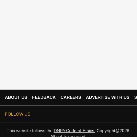
ABOUT US
FEEDBACK
CAREERS
ADVERTISE WITH US
S
FOLLOW US
This website follows the
DNPA Code of Ethics.
Copyright@2026.
All rights reserved.