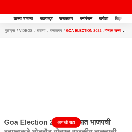
ताज्या बातम्या
महाराष्ट्र
राजकारण
मनोरंजन
क्रीडा
बिझनेस
मुख्यपृष्ठ
VIDEOS
बातम्या
राजकारण
GOA ELECTION 2022 : गोव्यात भाजपची
बहुमताकडे घोडदौड,गोव्यात राजकीय हालचाली वाढल्या : ABP MAJHA
Goa Election 2022 : गोव्यात भाजपची
आणखी पाहा
बहुमताकडे घोडदौड,गोव्यात राजकीय हालचाली