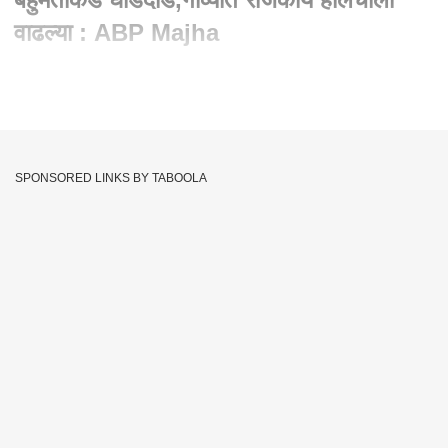
वाढल्या : ABP Majha
Written By :
abp majha web team
10 Mar 2022 01:51 PM (IST)
गोव्यात भाजपची बहुमताकडे घोडदौड,गोव्यात राजकीय हालचाली वाढल्या
SPONSORED LINKS BY TABOOLA
Congress
BJP
Akhilesh Yadav
BSP
Tags :
Yogi Adityanath
Priyanka Gandhi
Navjot Singh Sidhu
AAP
Up Election
Sp
Pramod Sawant
Mamata Banerji
BJP Office
BJP
Kejriwal
Delhi Bjp Office
Punjab Election
Goa Election
Charanjit Singh Channi
Election 2022
Uttarakhand Election
Manipur Election
Election Result 2022
Punjab Election Result 2022
Goa Election Result 2022
UP Election Result 2022