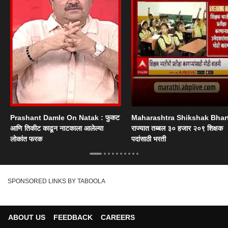
Prashant Damle On Natak : फुकट
Maharashtra Shikshak Bhart
आणि तिकीट काढून नाटकाला आलेल्या
राज्यात तब्बल ३० हजार २०९ शिक्षक
लोकांत फरक
पदांसाठी भरती
SPONSORED LINKS BY TABOOLA
ABOUT US
FEEDBACK
CAREERS