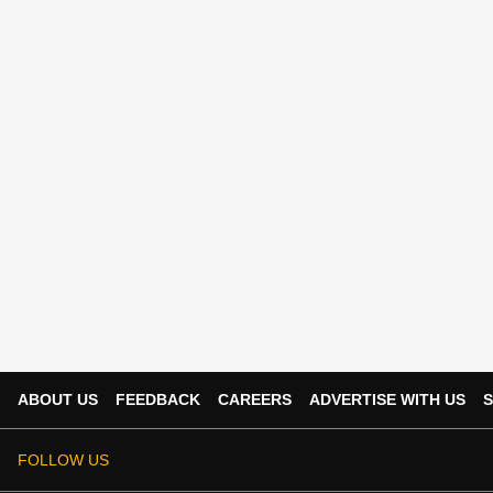
ABOUT US
FEEDBACK
CAREERS
ADVERTISE WITH US
S
FOLLOW US