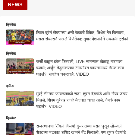
NEWS
क्रिकेट
शिवम दुबेनं मोक्याच्या क्षणी फेकली विकेट, तिथेच गेम फिरवला,
मराठा रॉयल्सने राखले विजेतेपद; तुषार देशपांडेने उचलली ट्रॉफी
क्रिकेट
जर्सी काढून हवेत फिरवली, LIVE सामन्यात खेळाडू मारायला
पळाले; अर्जुन तेंडुलकरच्या टीमसोबत फायनलमध्ये नेमकं काय
घडलं?, सगळेच चक्रावले, VIDEO
क्रीडा
मुंबई लीगच्या फायनलमध्ये राडा; तुषार देशपांडे आणि गौरव जठार
भिडले, शिवम दुबेसह सगळे मैदानात धावत आले, नेमकं काय
घडलं?, VIDEO
क्रिकेट
राजस्थानचा 'रॉयल' विजय! गुजरातच्या घरात घुसून लोळवलं,
शेवटच्या षटकात राशिद खानने बॅट फिरवली, पण तुषार देशपांडे