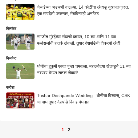
चेन्नईच्या अडचणी वाढल्या, 14 कोटींचा खेळाडू दुखापतग्रस्त,
एक मायदेशी परतणार, मॅचविनरही अनफिट
क्रिकेट
रणजीत मुंबईच्या संघाची कमाल, 10 व्या आणि 11 व्या
फलंदाजांनी शतकं ठोकली, तुषार देशपांडेची विक्रमी खेळी
क्रिकेट
धोनीचा हुकुमी एक्का पुन्हा चमकला, मराठमोळ्या खेळाडूने 11 व्या
नंबरवर येऊन शतक ठोकलं!
क्रीडा
Tushar Deshpande Wedding : धोनीचा विश्वासू, CSK
चा वाघ तुषार देशपांडे विवाह बंधनात
1
2