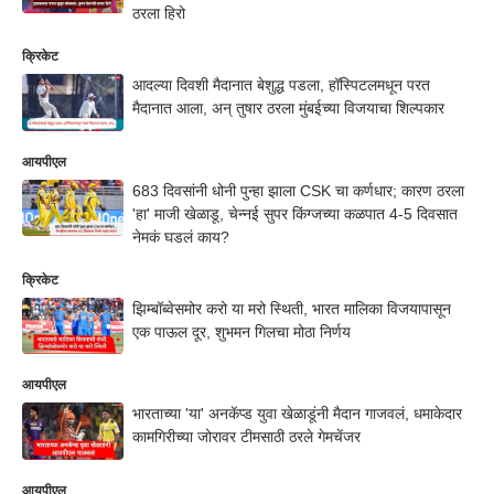
ठरला हिरो
क्रिकेट
आदल्या दिवशी मैदानात बेशुद्ध पडला, हॉस्पिटलमधून परत
मैदानात आला, अन् तुषार ठरला मुंबईच्या विजयाचा शिल्पकार
आयपीएल
683 दिवसांनी धोनी पुन्हा झाला CSK चा कर्णधार; कारण ठरला
'हा' माजी खेळाडू, चेन्नई सुपर किंग्जच्या कळपात 4-5 दिवसात
नेमकं घडलं काय?
क्रिकेट
झिम्बॉब्वेसमोर करो या मरो स्थिती, भारत मालिका विजयापासून
एक पाऊल दूर, शुभमन गिलचा मोठा निर्णय
आयपीएल
भारताच्या 'या' अनकॅप्ड युवा खेळाडूंनी मैदान गाजवलं, धमाकेदार
कामगिरीच्या जोरावर टीमसाठी ठरले गेमचेंजर
आयपीएल