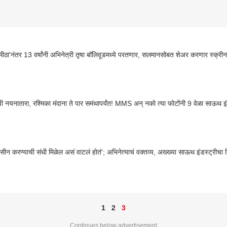
मीठा'नंतर 13 वर्षांनी अभिनेत्री तृषा बॉलिवूडमध्ये परतणार, सलमानसोबत शेअर करणार स्क्री
ी नयनातारा, रश्मिका मंदाना ते पार समंथापर्यंत! MMS अन् नको त्या फोटोंनी 9 वेळा साऊथ इं
 सीन करण्याची संधी मिळेल असं वाटलं होतं'; अभिनेत्याचं वक्तव्य, अख्ख्या साऊथ इंडस्ट्रीचा त
1
2
3
Continues below advertisement