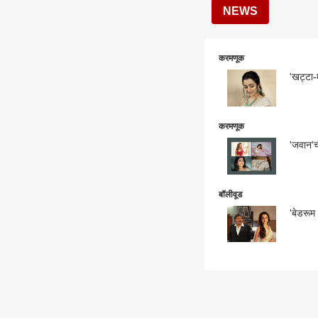
NEWS
करमणूक
'खट्टा-
करमणूक
'जवान'च
बॉलीवूड
'बेडरूम