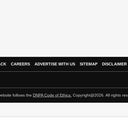
ACK
CAREERS
ADVERTISE WITH US
SITEMAP
DISCLAIMER
ebsite follows the
DNPA Code of Ethics.
Copyright@2026. All rights res