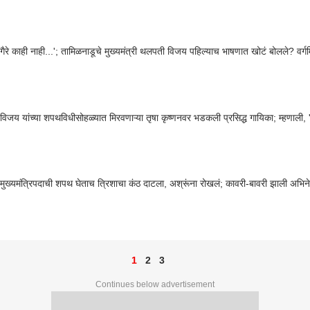
वगैरे काही नाही...'; तामिळनाडूचे मुख्यमंत्री थलपती विजय पहिल्याच भाषणात खोटं बोलले? वर्गम
िजय यांच्या शपथविधीसोहळ्यात मिरवणाऱ्या तृषा कृष्णनवर भडकली प्रसिद्ध गायिका; म्हणाली, 'त्
मुख्यमंत्रिपदाची शपथ घेताच त्रिशाचा कंठ दाटला, अश्रूंना रोखलं; कावरी-बावरी झाली अभिने
1
2
3
Continues below advertisement