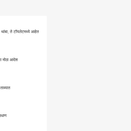
ी घरी पोहोचले, पत्नी म्हणाली, 10 मिनिटं थांबा, ते टॉयलेटमध्ये आहेत
ाचा मोठा आदेश
ताब्यात
 उधाण