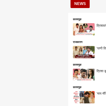
NEWS
करमणूक
राजकारण
'पाणी त
करमणूक
त्रिशा 
करमणूक
'माय मॅ