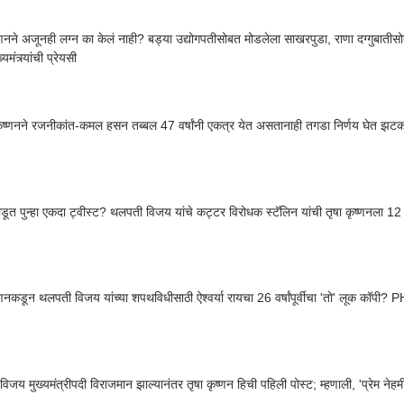
ष्णनने अजूनही लग्न का केलं नाही? बड्या उद्योगपतीसोबत मोडलेला साखरपुडा, राणा दग्गुबातीस
यमंत्र्यांची प्रेयसी
कृष्णनने रजनीकांत-कमल हसन तब्बल 47 वर्षांनी एकत्र येत असतानाही तगडा निर्णय घेत झटक
डूत पुन्हा एकदा ट्वीस्ट? थलपती विजय यांचे कट्टर विरोधक स्टॅलिन यांची तृषा कृष्णनला 1
ष्णनकडून थलपती विजय यांच्या शपथविधीसाठी ऐश्वर्या रायचा 26 वर्षांपूर्वीचा 'तो' लूक कॉपी
िजय मुख्यमंत्रीपदी विराजमान झाल्यानंतर तृषा कृष्णन हिची पहिली पोस्ट; म्हणाली, 'प्रेम नेहम