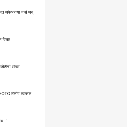
ोबत अफेअरच्या चर्चा अन्
ा दिला!
2 कोटींची ऑफर
? PHOTO होतोय व्हायरल
ीच...'