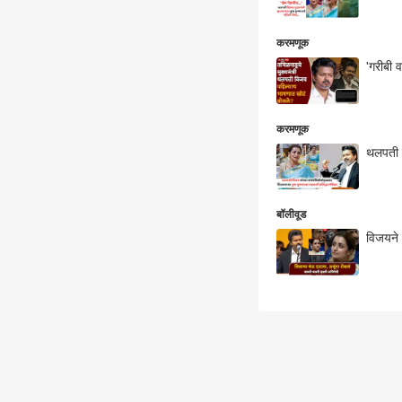
करमणूक
'गरीबी 
करमणूक
थलपती व
बॉलीवूड
विजयने 