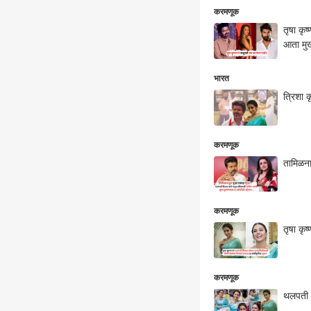
करमणूक
तृषा कृ
आता मुख्
भारत
त्रिशा 
करमणूक
तामिळना
करमणूक
तृषा कृ
करमणूक
थलपती व