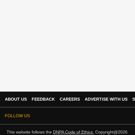
ABOUT US
FEEDBACK
CAREERS
ADVERTISE WITH US
S
FOLLOW US
This website follows the
DNPA Code of Ethics.
Copyright@2026.