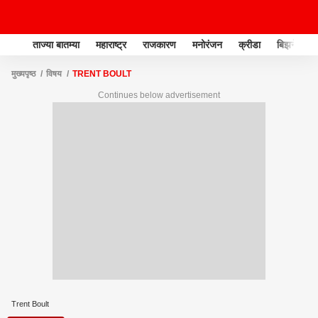
ताज्या बातम्या
महाराष्ट्र
राजकारण
मनोरंजन
क्रीडा
बिझनेस
मुख्यपृष्ठ
विषय
TRENT BOULT
Continues below advertisement
Trent Boult