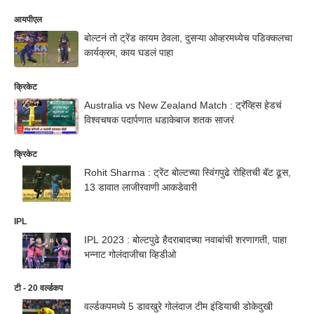
आयपीएल
बोल्टनं तो ट्रेंड कायम ठेवला, दुसऱ्या ओव्हरमध्येच पडिक्कलचा
कार्यक्रम, काय घडलं पाहा
क्रिकेट
Australia vs New Zealand Match : ट्रॅव्हिस हेडचं
विश्वचषक पदार्पणात धडाकेबाज शतक साजरं
क्रिकेट
Rohit Sharma : ट्रेंट बोल्टच्या स्विंगपुढे रोहितची बॅट ढूस,
13 डावात लाजीरवाणी आकडेवारी
IPL
IPL 2023 : बोल्टपुढे हैदराबादच्या नवाबांची शरणागती, पाहा
भन्नाट गोलंदाजीचा व्हिडीओ
टी - 20 वर्ल्डकप
वर्ल्डकपमध्ये 5 डावखुरे गोलंदाज टीम इंडियाची डोकेदुखी