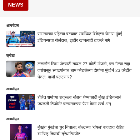
NEWS
आयपीएल
सामन्याच्या पहिल्या षटकात सर्वाधिक विकेट्स घेणारा मुंबई
इंडियन्सचा गोलंदाज; झहीर खानलाही टाकले मागे
क्रीडा
लखनौनं रिषभ पंतसाठी तब्बल 27 कोटी मोजले, पण गेल्या सहा
वर्षांपासून सगळ्यांनाच घाम फोडलेल्या दोघांना मुंबईनं 23 कोटीत
घेतलं; बाजी पलटणार?
आयपीएल
रोहित शर्माच्या शत्रूला संघात घेण्यासाठी मुंबई इंडियन्सने
उघडली तिजोरी! पाण्यासारखा पैसा केला खर्च अन्...
आयपीएल
मुंबईत मुंबईचा धुर निघाला; बोल्टच्या 'राॅयल' वादळात रोहित
शर्मासह तिघांची त्रेधातिरपीट