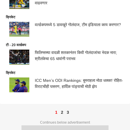
वाढवणार
क्रिकेट
वर्ल्डकपमध्ये 5 डावखुरे गोलंदाज, टीम इंडियाला काय करणार?
टी - 20 वर्ल्डकप
फिलिप्सच्या वादळी शतकानंतर किवी गोलंदाजांचा भेदक मारा;
श्रीलंकेचा 65 धावांनी पराभव
क्रिकेट
ICC Men’s ODI Rankings: बुमराहला मोठा धक्का! रोहित-
विराटचीही घसरण, हार्दिक पांड्याची मोठी झेप
1
2
3
Continues below advertisement