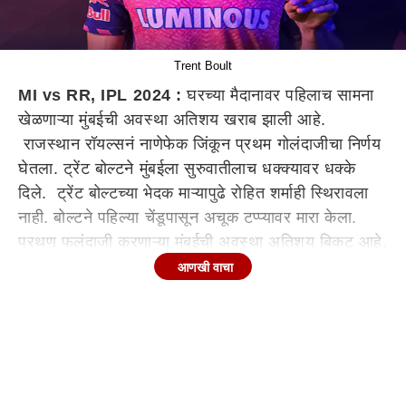
Trent Boult
MI vs RR, IPL 2024 :
घरच्या मैदानावर पहिलाच सामना
खेळणाऱ्या मुंबईची अवस्था अतिशय खराब झाली आहे.
राजस्थान रॉयल्सनं नाणेफेक जिंकून प्रथम गोलंदाजीचा निर्णय
घेतला. ट्रेंट बोल्टने मुंबईला सुरुवातीलाच धक्क्यावर धक्के
दिले. ट्रेंट बोल्टच्या भेदक माऱ्यापुढे रोहित शर्माही स्थिरावला
नाही. बोल्टने पहिल्या चेंडूपासून अचूक टप्प्यावर मारा केला.
प्रथण फलंदाजी करणाऱ्या मुंबईची अवस्था अतिशय बिकट आहे.
बोल्टने मुंबईच्या तीन फलंदाजांना खातेही उघडू दिले नाही.
आणखी वाचा
ट्रेंट बोल्ट याआधी मुंबईच्या संघाचा सदस्य राहिला आहे. त्यामुळे
मुंबई आणि वानखेडे संघाबाबत ट्रेंट बोल्टला सखोल माहिती
असेलच. त्याचाच फायदा बोल्टने घेतला. ट्रेंट बोल्टने रोहित
शर्मासह मुंबईच्या आघाडीच्या फलंदाजी उद्धवस्थ केली. रोहित
शर्मा याला बोल्टचा पहिला चेंडू समजलाच नाही.. चेंडू बॅटची कड