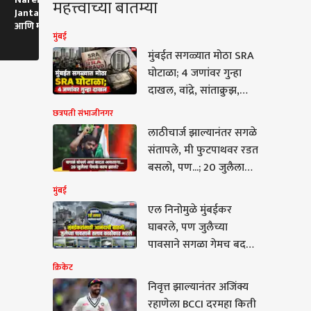
महत्त्वाच्या बातम्या
Jantar Mantar : मला
Rescue : 20 दिवसांच्या
Chandrakant
आणि माझ्या आईला
बाळाचं सुखरुप रेस्क्यू; आई
चंद्रकांत दादा
मुंबई
शिवीगाळ, मोदींकडून नवीन
म्हणाली....
दगडाचा खूप स
व्हिडिओ पोस्ट
मुंबईत सगळ्यात मोठा SRA
घोटाळा; 4 जणांवर गुन्हा
दाखल, वांद्रे, सांताक्रुझ,
माटुंगा, अंधेरी, कांदिवलीत
छत्रपती संभाजीनगर
नेमकं काय घडलं?
लाठीचार्ज झाल्यानंतर सगळे
संतापले, मी फुटपाथवर रडत
बसलो, पण...; 20 जुलैला
नेमकं काय झालं? अभिजीत
मुंबई
दिपकेंची पुढची भूमिका
एल निनोमुळे मुंबईकर
ेट
काय?
घाबरले, पण जुलैच्या
पावसाने सगळा गेमच बदलून
टाकला, नेमकं काय घडलं?
क्रिकेट
निवृत्त झाल्यानंतर अजिंक्य
त्त झाल्यानंतर अजिंक्य
रहाणेला BCCI दरमहा किती
ेला BCCI दरमहा किती