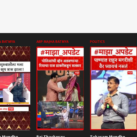
A BATMYA
ABP MAJHA BATMYA
POLITICS
m Mundhe
Raj Thackeray
Tukaram Mundhe