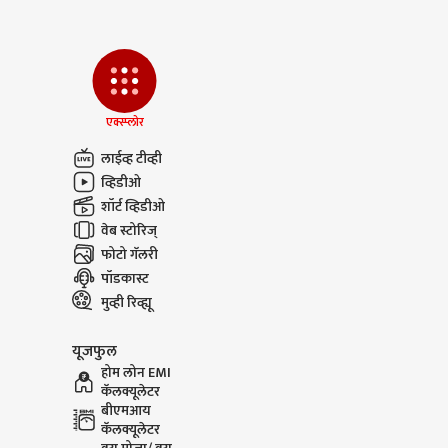
एक्स्प्लोर
लाईव्ह टीव्ही
व्हिडीओ
शॉर्ट व्हिडीओ
वेब स्टोरिज्
फोटो गॅलरी
पॉडकास्ट
मुव्ही रिव्ह्यू
यूजफुल
होम लोन EMI
कॅलक्यूलेटर
बीएमआय
कॅलक्यूलेटर