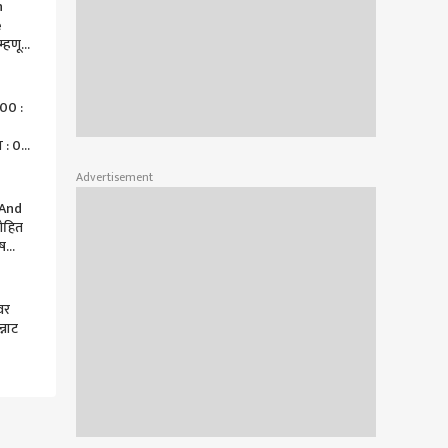
n
e
म्हणून
्याचा
संजय
00 :
 : 07
24:
Advertisement
 And
ोहित
ष
टमॅन'ला
वर
्नाट
ठेका