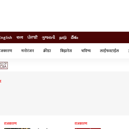
English
বাংলা
ਪੰਜਾਬੀ
ગુજરાતી
நாடு
దేశం
ाजकारण
मनोरंजन
क्रीडा
बिझनेस
भविष्य
लाईफस्टाईल
स्टाईल
क्राईम
व्यापार-उद्योग
ट्रेडिंग
ऑटो
E
राजकारण
राजकारण