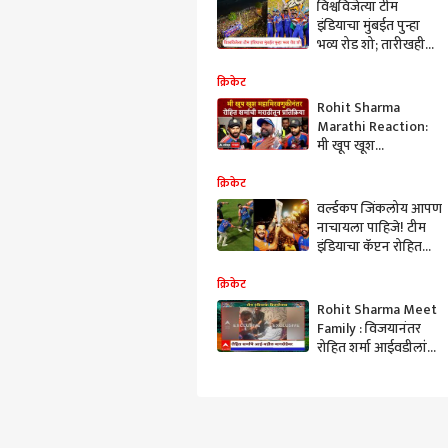
विश्वविजेत्या टीम
इंडियाचा मुंबईत पुन्हा
भव्य रोड शो; तारीखही
आली समोर, BCCI
लवकरच अधिकृत
क्रिकेट
घोषणा करण्याची शक्यता
Rohit Sharma
Marathi Reaction:
मी खूप खूश
महामिरवणुकीनंतर रोहित
शर्माची मराठीतून
क्रिकेट
प्रतिक्रिया
वर्ल्डकप जिंकलोय आपण
नाचायला पाहिजे! टीम
इंडियाचा कॅप्टन रोहित
शर्मा मराठीत बोलतो
तेव्हा....
क्रिकेट
Rohit Sharma Meet
Family : विजयानंतर
रोहित शर्मा आईवडीलांना
पहिल्यांदा भेटतो तेव्हा...