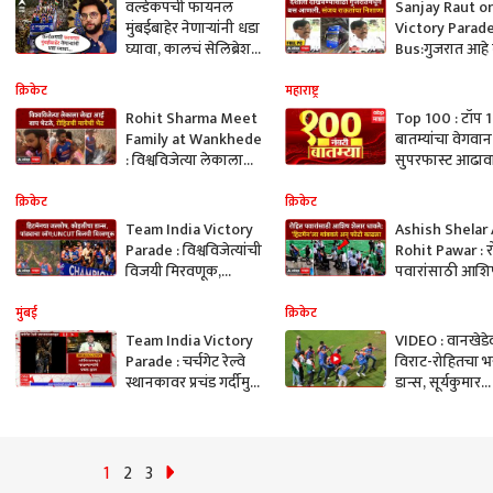
वर्ल्डकपची फायनल
Sanjay Raut o
मुंबईबाहेर नेणाऱ्यांनी धडा
Victory Parad
घ्यावा, कालचं सेलिब्रेशन
Bus:गुजरात आहे 
म्हणजे BCCI ला स्ट्राँग
देश आहे हे दाखवण
मेसेज, आदित्य ठाकरेंनी
प्रयत्न आहे का? :
क्रिकेट
महाराष्ट्र
डिवचलं!
राऊत
Rohit Sharma Meet
Top 100 : टॉप 1
Family at Wankhede
बातम्यांचा वेगवान
: विश्वविजेत्या लेकाला
सुपरफास्ट आढावा
जेव्हा आईबाप भेटले,
AM : 05 जुलै 20
रोहितची मायेची भेट
ABP Majha
क्रिकेट
क्रिकेट
Team India Victory
Ashish Shelar
Parade : विश्वविजेत्यांची
Rohit Pawar : र
विजयी मिरवणूक,
पवारांसाठी आशि
हजारोंच्या संख्येने
शेलार धावले; 'हि
चाहत्यांची गर्दी
थांबवलं अन् फोटो
मुंबई
क्रिकेट
काढला
Team India Victory
VIDEO : वानखेडे
Parade : चर्चगेट रेल्वे
विराट-रोहितचा भन
स्थानकावर प्रचंड गर्दीमुळे
डान्स, सूर्यकुमार
प्रवाशांचा श्वास गुदमरला
यादवनेही धरला 
1
2
3