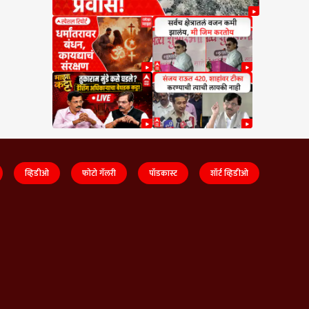
व्हिडीओ
फोटो गॅलरी
पॉडकास्ट
शॉर्ट व्हिडीओ