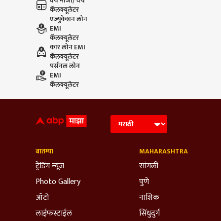
वय मोजा/ वय
कॅलक्यूलेटर
एज्युकेशन लोन
EMI
कॅलक्यूलेटर
कार लोन EMI
कॅलक्यूलेटर
पर्सनल लोन
EMI
कॅलक्यूलेटर
बातम्या
MAHARASHTRA
ट्रेडिंग न्यूज
सांगली
Photo Gallery
पुणे
ऑटो
नाशिक
लाईफस्टाईल
सिंधुदुर्ग