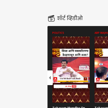
शॉर्ट व्हिडीओ
POLITICS
ABP MAJH
Tukaram Mundhe On
Tukara