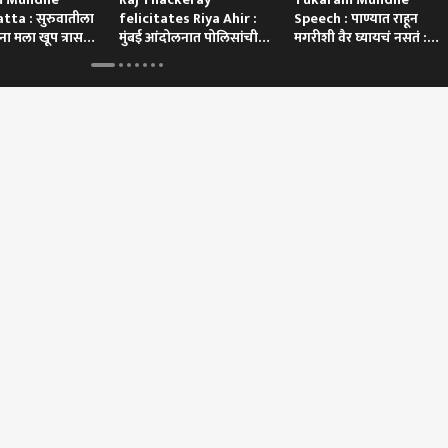
tta : सुरुवातीला
felicitates Riya Ahir :
Speech : पाण्यात राहून
ा मला खूप त्रास
मुंबई आंदोलनात पोलिसांची
मगरीशी वैर घ्यायचं नसतं :
गाडी अडवणाऱ्या रिया अहिरचा
तुकाराम मुंढे
थेट सन्मान
 कॉर्नर
 आर्टिकल
टॉप रील्स
छत्रपती संभाजीनगर
मुंबई
क्रिक
ईत सगळ्यात मोठा SRA
लाठीचार्ज झाल्यानंतर सगळे
एल निनोमुळे मुंबईकर घाबरले,
निवृ
ळा; 4 जणांवर गुन्हा
संतापले, मी फुटपाथवर रडत
पण जुलैच्या पावसाने सगळा
रहाण