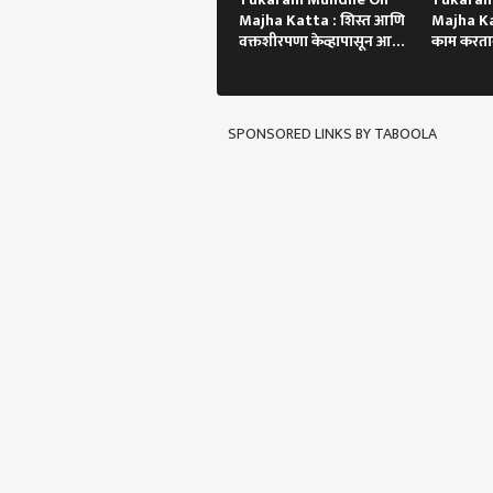
Majha Katta : शिस्त आणि
Majha Ka
वक्तशीरपणा केव्हापासून आणि
काम करतान
कसा?
झाला!
SPONSORED LINKS BY TABOOLA
पर्सनल
टॉप
हॅलो गेस्ट
मुंबई
आमच्यासोबत जाहिरात करा
प्रायव्हसी पॉलिसी
संपर्क साधा
करिअर
मुंब
फीडबॅक
घोटा