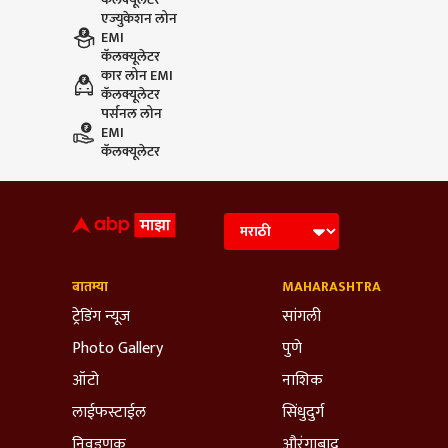
एज्युकेशन लोन
EMI
कॅलक्यूलेटर
कार लोन EMI
कॅलक्यूलेटर
पर्सनल लोन
EMI
कॅलक्यूलेटर
बातम्या
MAHARASHTRA
ट्रेडिंग न्यूज
सांगली
Photo Gallery
पुणे
ऑटो
नाशिक
लाईफस्टाईल
सिंधुदुर्ग
निवडणूक
औरंगाबाद