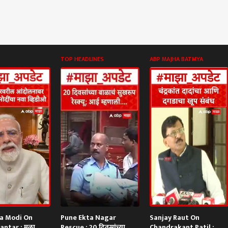
TOP HEADLINES
ABP MAJHA BATMYA
a Modi On
Pune Ekta Nagar
Sanjay Raut On
antar : मला
Rescue : 20 दिवसांच्या
Chandrakant Patil :