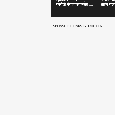
मगरीशी वैर घ्यायचं नसतं :
आणि माझ्
तुकाराम मुंढे
शिवीगाळ, 
व्हिडिओ पो
SPONSORED LINKS BY TABOOLA
पर्सनल
टॉप
हॅलो गेस्ट
पुणे
आमच्यासोबत जाहिरात करा
प्रायव्हसी पॉलिसी
संपर्क साधा
करिअर
मुसळ
फीडबॅक
वीके