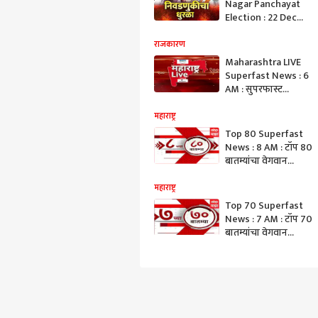
Nagar Panchayat
Election : 22 Dec
2025 : धुरळा
निवडणुकीचा
राजकारण
Superfast News :
Maharashtra LIVE
ABP Majha
Superfast News : 6
AM : सुपरफास्ट
बातम्यांचा आढावा : 14
Novmber 2025 : ABP
महाराष्ट्र
Majha
Top 80 Superfast
News : 8 AM : टॉप 80
बातम्यांचा वेगवान
आढावा : 24 June 2025
: ABP Majha
महाराष्ट्र
Top 70 Superfast
News : 7 AM : टॉप 70
बातम्यांचा वेगवान
आढावा : 23 June 2025
: ABP Majha