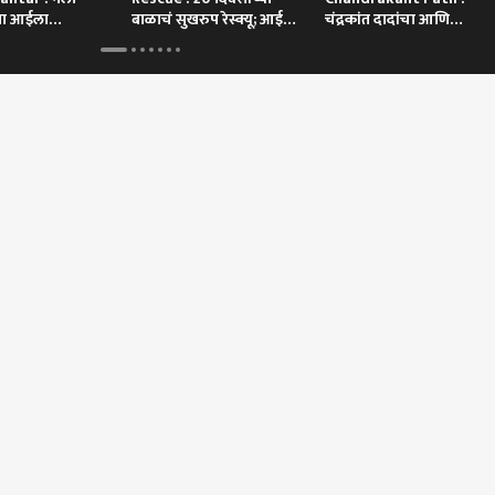
या आईला
बाळाचं सुखरुप रेस्क्यू; आई
चंद्रकांत दादांचा आणि
मोदींकडून नवीन
म्हणाली....
दगडाचा खूप संबंध
स्ट
 कॉर्नर
 आर्टिकल
टॉप रील्स
मुंबई
राजकारण
मुंबई
धार पावसामुळे
नव्या घराच्या पझेशनची वाट
मोठी बातमी! शरद पवारांनी
तुम्ह
ंडला सिंहगड किल्ला
पाहणाऱ्यांसाठी मोठी बातमी,
भाकरी फिरवली, पक्षाच्या
पनीर