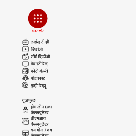
एक्स्प्लोर
लाईव्ह टीव्ही
व्हिडीओ
शॉर्ट व्हिडीओ
वेब स्टोरिज्
फोटो गॅलरी
पॉडकास्ट
मुव्ही रिव्ह्यू
यूजफुल
होम लोन EMI
कॅलक्यूलेटर
बीएमआय
कॅलक्यूलेटर
वय मोजा/ वय
कॅलक्यूलेटर