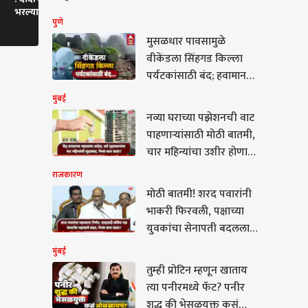
भरल्या डोळ्यांनी कायनातला
खोलीत राहू नका, तुम्हाला
विद्यार्थ्यांच्या 
पुणे
मिठी
खेचून बाहेर काढू
मुसळधार पावसामुळे
वीकेंडला सिंहगड किल्ला
पर्यटकांसाठी बंद; हवामान
विभागाचा पुणे जिल्ह्याला 'रेड
मुंबई
अलर्ट'
नव्या घराच्या पझेशनची वाट
पाहणाऱ्यांसाठी मोठी बातमी,
चार महिन्यांचा उशीर होणार,
केंद्र सरकारचा महत्त्वाचा
राजकारण
आदेश
मोठी बातमी! शरद पवारांनी
भाकरी फिरवली, पक्षाच्या
युवकांचा सेनापती बदलला,
राष्ट्रवादी काँग्रेसमध्ये नव्या
मुंबई
नेतृत्वाला संधी
तुम्ही प्रोटिन म्हणून खाताय
त्या पनीरमध्ये फॅट? पनीर
ी प्रोटिन म्हणून खाताय त्या
शुद्ध की भेसळयुक्त कसं
मध्ये फॅट? पनीर शुद्ध की