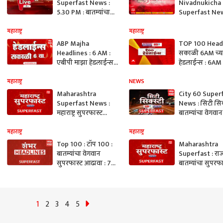
Superfast News :
Nivadnukicha 
5.30 PM : बातम्यांचा
Superfast New
वेगवान आढावा : 04
Nov 2025 : 5 P
DEC 2025 : ABP
Maharashtra
महाराष्ट्र
महाराष्ट्र
Majha
Superfast : A
ABP Majha
TOP 100 Headl
Majha
Headlines : 6 AM :
सकाळी 6AM च्य
एबीपी माझा हेडलाईन्स :
हेडलाईन्स : 6A
TOP Headlines : 15
July 2025 :
Sep 2025 : ABP
Superfast Ne
महाराष्ट्र
NEWS
Majha
Maharashtra
City 60 Super
Superfast News :
News : सिटी सिक्
महाराष्ट्र सुपरफास्ट
बातम्यांचा वेगवान
बातम्यांचा आढवा : 23
आढावा : 23 Jun
June 2025 : 4 PM :
: 11 AM : ABP 
महाराष्ट्र
महाराष्ट्र
ABP Majha
Top 100 : टॉप 100 :
Maharashtra
बातम्यांचा वेगवान
Superfast : राज
सुपरफास्ट आढावा : 7
बातम्यांचा सुपरफा
PM : 21 June 2025 :
आढावा : 21 जून 
ABP Majha
4 PM
1
2
3
4
5