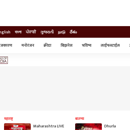
nglish
বাংলা
ਪੰਜਾਬੀ
ગુજરાતી
நாடு
దేశం
ाजकारण
मनोरंजन
क्रीडा
बिझनेस
भविष्य
लाईफस्टाईल
स्टाईल
क्राईम
व्यापार-उद्योग
ट्रेडिंग
ऑटो
महाराष्ट्र
बातम्या
Maharashtra LIVE
Dhurla