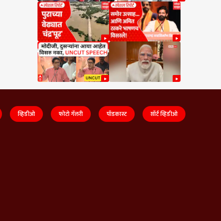
व्हिडीओ
फोटो गॅलरी
पॉडकास्ट
शॉर्ट व्हिडीओ