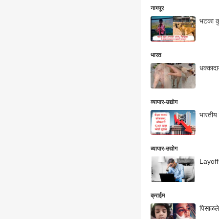
नागपूर
भटका कु
भारत
धक्कादाय
व्यापार-उद्योग
भारतीय 
व्यापार-उद्योग
Layoffs
क्राईम
पिसाळलेल