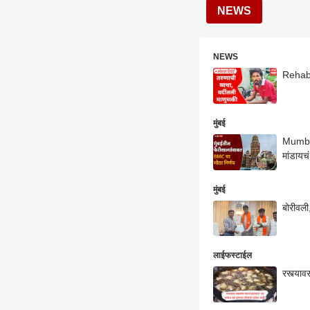
NEWS
NEWS
Rehabi
मुंबई
Mumbai 
मांडायच
मुंबई
बोरीवली,
लाईफस्टाईल
रस्त्या