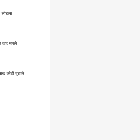
ीव सोडला
वर कट मारले
लाख कोटी बुडाले