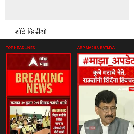
शॉर्ट व्हिडीओ
TOP HEADLINES
ABP MAJHA BATMYA