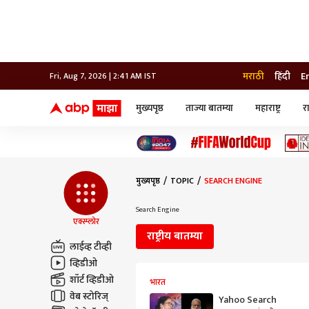
मराठी
हिंदी
E
Fri, Aug 7, 2026 | 2:41 AM IST
मुख्यपृष्ठ
ताज्या बातम्या
महाराष्ट्र
र
बातम्या
जॅाब माझा
लाईफ
भारत
महाराष्ट्र
टेक-गॅजेट
मुंबई
ऑटो
टेलिव्हिजन
विश्व
विश्व
मुख्यपृष्ठ
TOPIC
SEARCH ENGINE
कोल्हापूर
पुणे
Search Engine
नवी मुंबई
एक्स्प्लोर
अमरावती
राष्ट्रीय बातम्या
अहमदनगर
लाईव्ह टीव्ही
अकोला
व्हिडीओ
शॉर्ट व्हिडीओ
भारत
वेब स्टोरिज्
Yahoo Search