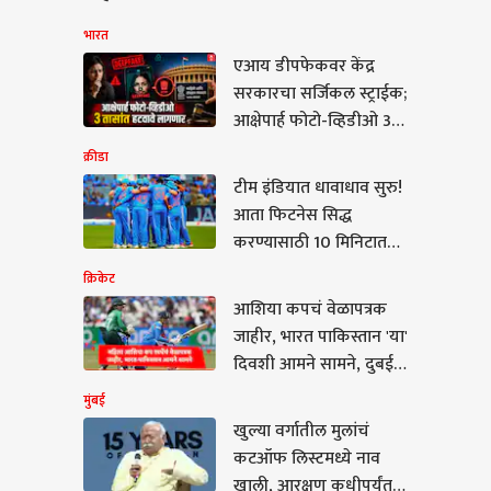
भारत
एआय डीपफेकवर केंद्र
सरकारचा सर्जिकल स्ट्राईक;
आक्षेपार्ह फोटो-व्हिडीओ 3
तासांत हटवावे लागणार
क्रीडा
टीम इंडियात धावाधाव सुरु!
आता फिटनेस सिद्ध
करण्यासाठी 10 मिनिटात
किती किमी पळावं लागणार?
क्रिकेट
1200 मीटर किती मिनिटात
आशिया कपचं वेळापत्रक
पूर्ण करावी लागणार? हा
जाहीर, भारत पाकिस्तान 'या'
सुद्धा नियम ठरला
दिवशी आमने सामने, दुबईत
स्पर्धा रंगणार
मुंबई
खुल्या वर्गातील मुलांचं
कटऑफ लिस्टमध्ये नाव
ा वर्गातील मुलांचं
खाली, आरक्षण कधीपर्यंत
फ लिस्टमध्ये नाव