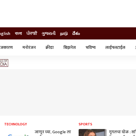
nglish
বাংলা
ਪੰਜਾਬੀ
ગુજરાતી
நாடு
దేశం
ाजकारण
मनोरंजन
क्रीडा
बिझनेस
भविष्य
लाईफस्टाईल
स्टाईल
क्राईम
व्यापार-उद्योग
ट्रेडिंग
ऑटो
TECHNOLOGY
SPORTS
जाणून घ्या, Google ला
गूगलचा घोळ : स