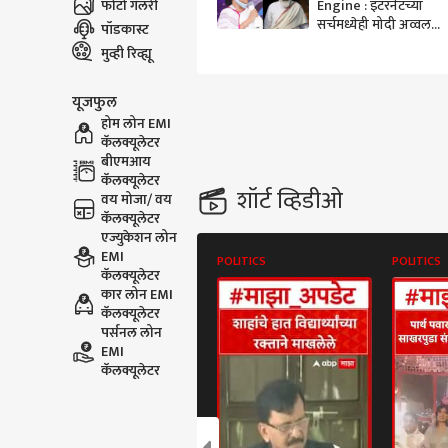
फोटो गॅलरी
Engine : इंटरनेटच्या
सर्चमध्येही मोदी अव्वल
पॉडकास्ट
स्थानी, ममता बॅनर्जी,
मुव्ही रिव्ह्यू
आर्यन खानचाही यादीत
समावेश
यूजफुल
होम लोन EMI
कॅलक्यूलेटर
बीएमआय
कॅलक्यूलेटर
शॉर्ट व्हिडीओ
वय मोजा/ वय
कॅलक्यूलेटर
एज्युकेशन लोन
EMI
POLITICS
POLITICS
कॅलक्यूलेटर
कार लोन EMI
कॅलक्यूलेटर
पर्सनल लोन
EMI
कॅलक्यूलेटर