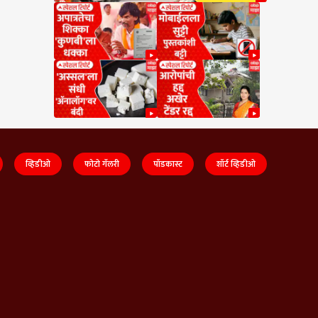
व्हिडीओ
फोटो गॅलरी
पॉडकास्ट
शॉर्ट व्हिडीओ