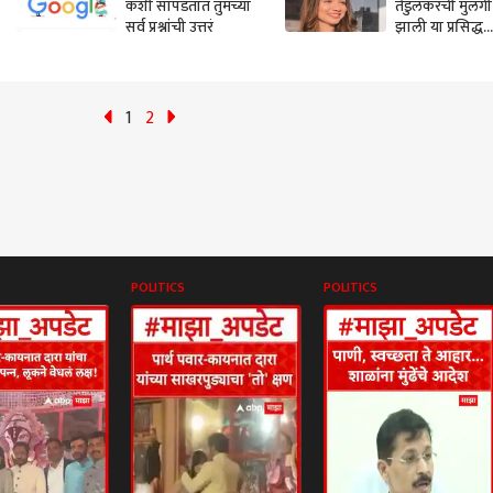
कशी सापडतात तुमच्या
तेंडुलकरची मुलगी
सर्व प्रश्नांची उत्तरं
झाली या प्रसिद्ध
खेळाडूची पत्नी
1
2
POLITICS
POLITICS