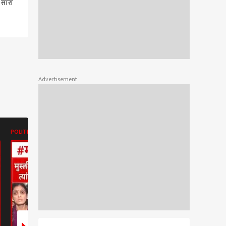
 सारा
Advertisement
POLITICS
POLITICS
POLITICS