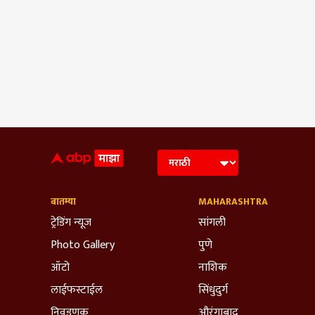
बातम्या
MAHARASHTRA
ट्रेडिंग न्यूज
सांगली
Photo Gallery
पुणे
ऑटो
नाशिक
लाईफस्टाईल
सिंधुदुर्ग
निवडणूक
औरंगाबाद