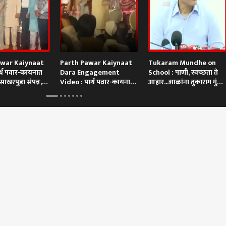
awar Kaiynaat
Parth Pawar Kaiynaat
Tukaram Mundhe on
र्थ पवार-कायनात
Dara Engagement
School : पाणी, स्वच्छता ते
 साखरपुडा संपन्न,
Video : पार्थ पवार-कायनात
आहार...शाळांना तुकाराम मुंढेंचे
 लक्ष!
दारा यांच्या साखरपुड्याचा 'तो'
आदेश
क्षण