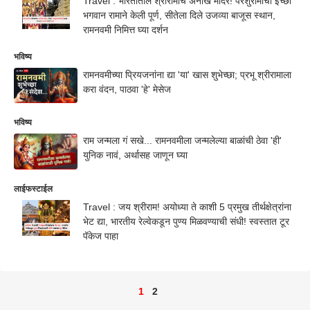
Travel : भारतातील श्रीरामाचं अनोखं मंदिर! परशुरामांची इच्छा
भगवान रामाने केली पूर्ण, सीतेला दिले उजव्या बाजूस स्थान,
रामनवमी निमित्त घ्या दर्शन
भविष्य
रामनवमीच्या प्रियजनांना द्या 'या' खास शुभेच्छा; प्रभू श्रीरामाला
करा वंदन, पाठवा 'हे' मेसेज
भविष्य
राम जन्मला गं सखे... रामनवमीला जन्मलेल्या बाळांची ठेवा 'ही'
युनिक नावं, अर्थासह जाणून घ्या
लाईफस्टाईल
Travel : जय श्रीराम! अयोध्या ते काशी 5 प्रमुख तीर्थक्षेत्रांना
भेट द्या, भारतीय रेल्वेकडून पुण्य मिळवण्याची संधी! स्वस्तात टूर
पॅकेज पाहा
1
2