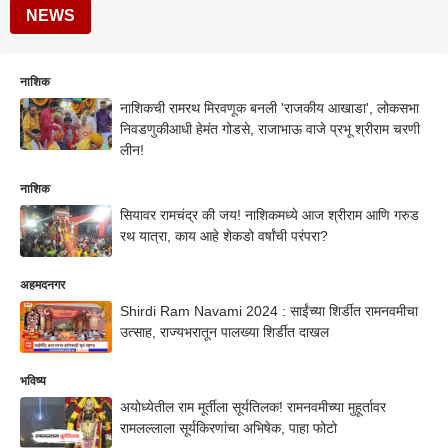
NEWS
नाशिक
नाशिकची रामरथ मिरवणूक बनली 'राजकीय आखाडा', लोकसभा
निवडणुकीआधी हेमंत गोडसे, राजाभाऊ वाजे प्रभू श्रीराम चरणी
लीन!
नाशिक
सियावर रामचंद्र की जय! नाशिकमध्ये आज श्रीराम आणि गरुड
रथ यात्रा, काय आहे शेकडो वर्षांची परंपरा?
अहमदनगर
Shirdi Ram Navami 2024 : साईंच्या शिर्डीत रामनवमीचा
उत्साह, राज्यभरातून पालख्या शिर्डीत दाखल
भविष्य
अयोध्येतील राम मूर्तीला सूर्यतिलक! रामनवमीच्या मुहूर्तावर
रामलल्लाला सूर्यकिरणांचा अभिषेक, पाहा फोटो