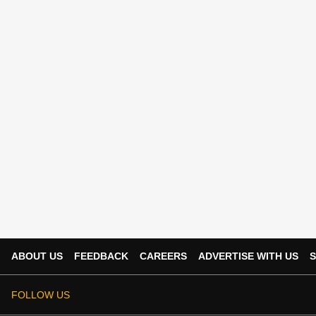
ABOUT US
FEEDBACK
CAREERS
ADVERTISE WITH US
S
FOLLOW US