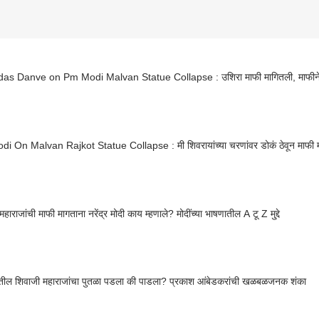
s Danve on Pm Modi Malvan Statue Collapse : उशिरा माफी मागितली, माफीने क
i On Malvan Rajkot Statue Collapse : मी शिवरायांच्या चरणांवर डोकं ठेवून माफी मा
हाराजांची माफी मागताना नरेंद्र मोदी काय म्हणाले? मोदींच्या भाषणातील A टू Z मु्द्दे
र्गातील शिवाजी महाराजांचा पुतळा पडला की पाडला? प्रकाश आंबेडकरांची खळबळजनक शंका