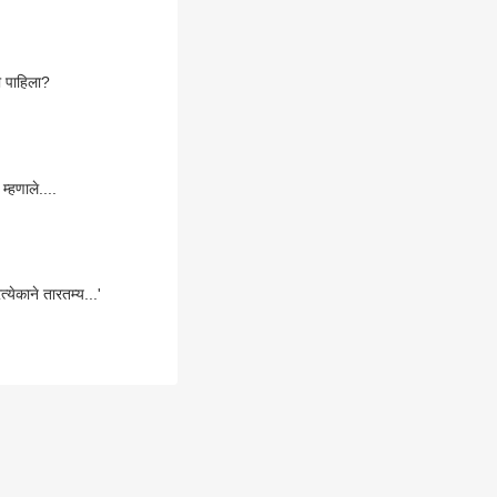
 पाहिला?
्हणाले....
्येकाने तारतम्य...'