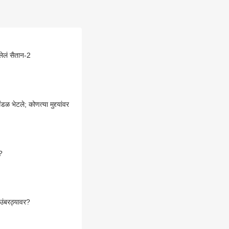
लेलं सैतान-2
ंडळ भेटले; कोणत्या मुद्द्यांवर
ी?
ा उंबरठ्यावर?