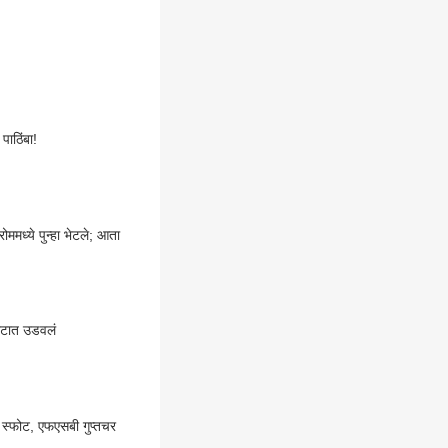
पाठिंबा!
रोममध्ये पुन्हा भेटले; आता
फोटात उडवलं
ये स्फोट, एफएसबी गुप्तचर