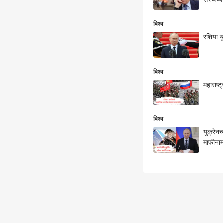
विश्व
रशिया यु
विश्व
महाराष्
विश्व
युक्रेन
माफीनाम