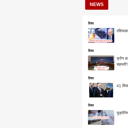
NEWS
विश्व
रशियाकड
विश्व
ड्रोन हल
सहमती
विश्व
41 विमा
विश्व
युक्रेनि