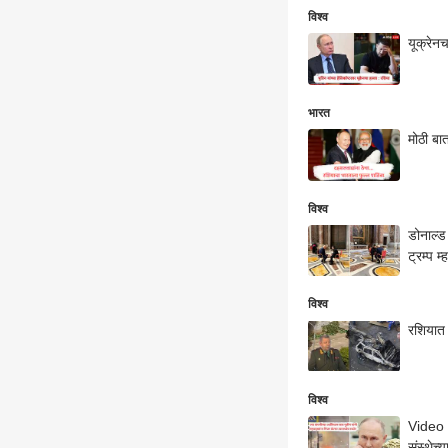
विश्व
यूक्रेनच
भारत
मोठी बात
विश्व
डोनाल्ड 
ट्रम्प 
विश्व
रशियात 
विश्व
Video :
संस्थेच