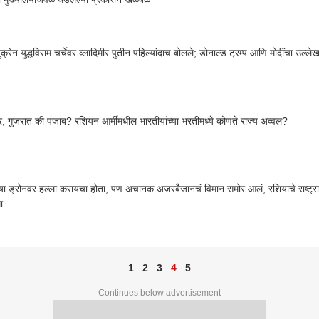
क्रेन युद्धविराम चर्चेवर व्लादिमीर पुतीन पहिल्यांदाच बोलले; डोनाल्ड ट्रम्प आणि मोदींचा उल्
ट्र, गुजरात की पंजाब? रशियन आर्मीमधील भारतीयांच्या भरतीमध्ये कोणते राज्य अव्वल?
च्या ड्रोनवर हल्ला करायचा होता, पण अचानक अजरबैजानचं विमान समोर आलं, रशियाचे राष्ट्राध्य
ा
1
2
3
4
5
Continues below advertisement