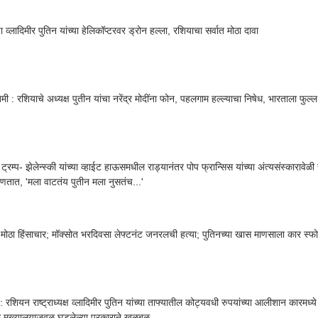
ा व्लादिमीर पुतिन यांच्या हेलिकॉप्टरवर ड्रोन हल्ला, रशियाचा सर्वात मोठा दावा
मी : रशियाचे अध्यक्ष पुतीन यांचा नरेंद्र मोदींना फोन, पहलगाम हल्ल्याचा निषेध, भारताला फुल्ल 
ट्रम्प- झेलेन्स्की यांच्या व्हाईट हाऊसमधील राड्यानंतर पोप फ्रान्सिस यांच्या अंत्यसंस्कारावेळी 
म्हणतात, 'मला वाटतंय पुतीन मला नुसतंच...'
मोठा हिंसाचार; मॉक्सोत भरदिवसा लेफ्टनंट जनरलची हत्या; पुतिनच्या खास माणसाला कार स्
 रशियन राष्ट्राध्यक्ष व्लादिमीर पुतिन यांच्या ताफ्यातील कोट्यवधी रुपयांच्या आलीशान कारमध्
्या मुख्यालयाजवळ घडलेल्या प्रकाराने खळबळ