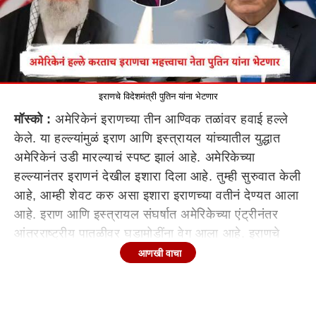
इराणचे विदेशमंत्री पुतिन यांना भेटणार
मॉस्को :
अमेरिकेनं इराणच्या तीन आण्विक तळांवर हवाई हल्ले
केले. या हल्ल्यांमुळं इराण आणि इस्त्रायल यांच्यातील युद्धात
अमेरिकेनं उडी मारल्याचं स्पष्ट झालं आहे. अमेरिकेच्या
हल्ल्यानंतर इराणनं देखील इशारा दिला आहे. तुम्ही सुरुवात केली
आहे, आम्ही शेवट करु असा इशारा इराणच्या वतीनं देण्यत आला
आहे. इराण आणि इस्त्रायल संघर्षात अमेरिकेच्या एंट्रीनंतर
आंतरराष्ट्रीय पातळीवर घडामोडींना वेग आला आहे. इराणचे
विदेश मंत्री अब्बास अराघची हे तातडीनं रशियाचे अध्यक्ष
आणखी वाचा
व्लादिमीर पुतिन यांची भेट घेणार आहेत.
इराणचे विदेश मंत्री अब्बास अराघची हे रशियाचे अध्यक्ष