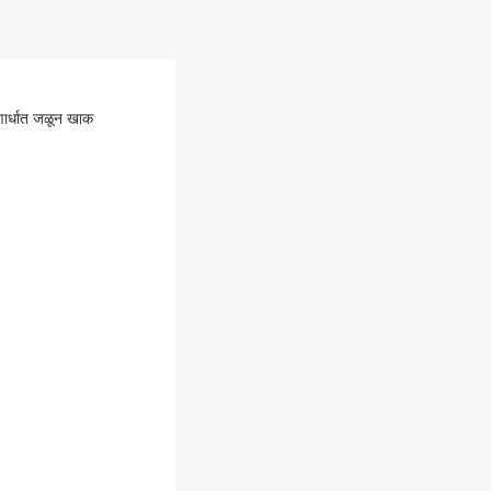
णार्धात जळून खाक