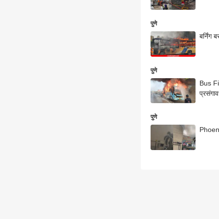
पुणे
बर्निंग
पुणे
Bus Fir
प्रसंगा
पुणे
Phoeni