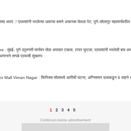
 बसचा थरार..! प्रवाशांनी भरलेल्या धावत्या बसने अचानक घेतला पेट; पुणे-सोलापूर महामार्गावर
e : मुंबई- पुणे द्रृतगती मार्गावर मोठा अपघात टळला; टायर फुटला, प्रवाशांनी भरलेली बस 
वधनानाने सगळे प्रवासी सुखरुप
x Mall Viman Nagar : फिनिक्स मॉलमध्ये आगीची घटना; अग्निशमन दलाकडून 6 वाहने र
1
2
3
4
5
Continues below advertisement