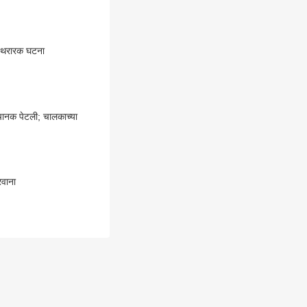
ील थरारक घटना
अचानक पेटली; चालकाच्या
वाना