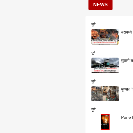
NEWS
पुणे
बसमध्ये
पुणे
मुळशी त
पुणे
पुण्यात
पुणे
Pune Fi