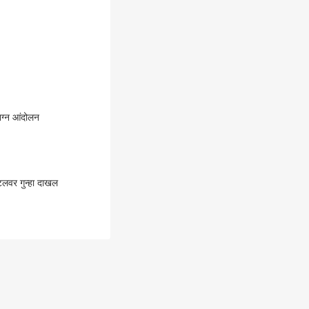
नग्न आंदोलन
िटलवर गुन्हा दाखल