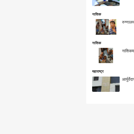
नाशिक
रुग्णालय
नाशिक
नाशिकमध
महाराष्ट्र
आर्युर्