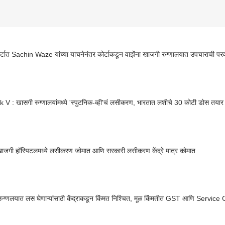
्टात Sachin Waze यांच्या याचनेनंतर कोर्टाकडून वाझेंना खाजगी रुग्णालयात उपचाराची पर
 V : खासगी रुग्णालयांमध्ये 'स्पुटनिक-व्ही'चं लसीकरण, भारतात लशीचे 30 कोटी डोस तया
खाजगी हॉस्पिटलमध्ये लसीकरण जोमात आणि सरकारी लसीकरण केंद्रे मात्र कोमात
ुग्णलयात लस घेणाऱ्यांसाठी केंद्राकडून किंमत निश्चित, मूळ किंमतीत GST आणि Servic