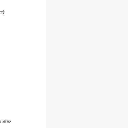
रवाई
ांचं ऑडिट