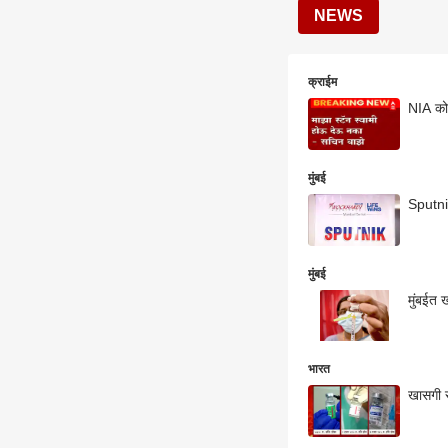
NEWS
क्राईम
NIA कोर
मुंबई
Sputnik
मुंबई
मुंबईत 
भारत
खासगी र