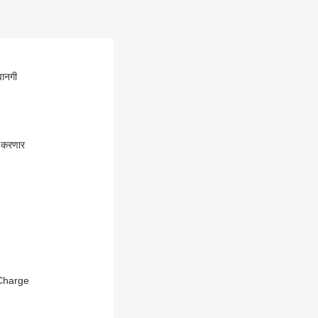
वानगी
र करणार
e Charge