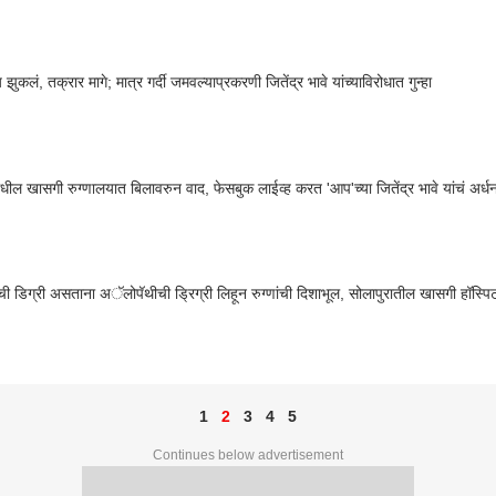
 झुकलं, तक्रार मागे; मात्र गर्दी जमवल्याप्रकरणी जितेंद्र भावे यांच्याविरोधात गुन्हा
ील खासगी रुग्णालयात बिलावरुन वाद, फेसबुक लाईव्ह करत 'आप'च्या जितेंद्र भावे यांचं अर्ध
वेदाची डिग्री असताना अॅलोपॅथीची ड्रिग्री लिहून रुग्णांची दिशाभूल, सोलापुरातील खासगी हॉस्प
1
2
3
4
5
Continues below advertisement