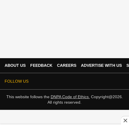
ABOUT US
FEEDBACK
CAREERS
ADVERTISE WITH US
S
FOLLOW US
This website follows the
DNPA Code of Ethics.
Copyright@2026.
All rights reserved.