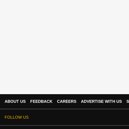
ABOUT US
FEEDBACK
CAREERS
ADVERTISE WITH US
S
FOLLOW US