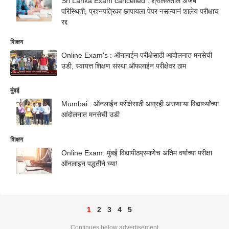
Sri Lanka Exam cancelled : श्रीलंकेतील अजब
परिस्थिती, प्रश्नपत्रिका छापायला पेपर नसल्यानं शालेय परीक्षाच
रद्द
शिक्षण
Online Exam's : ऑनलाईन परीक्षेसाठी आंदोलनात मनसेची
उडी, स्वायत्त शिक्षण संस्था ऑफलाईन परीक्षेवर ठाम
मुंबई
Mumbai : ऑनलाईन परीक्षेसाठी आग्रही असणाऱ्या विद्यार्थ्यांच्या
आंदोलनात मनसेची उडी
शिक्षण
Online Exam: मुंबई विद्यापीठप्रमाणेच अंतिम वर्षाच्या परीक्षा
ऑनलाइन पद्धतीने घ्या!
1
2
3
4
5
Continues below advertisement