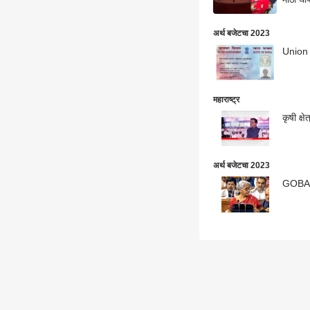
अर्थ बजेटचा 2023
Union B
महाराष्ट्र
कृषी क्ष
अर्थ बजेटचा 2023
GOBARdh