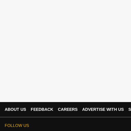
ABOUT US
FEEDBACK
CAREERS
ADVERTISE WITH US
S
FOLLOW US