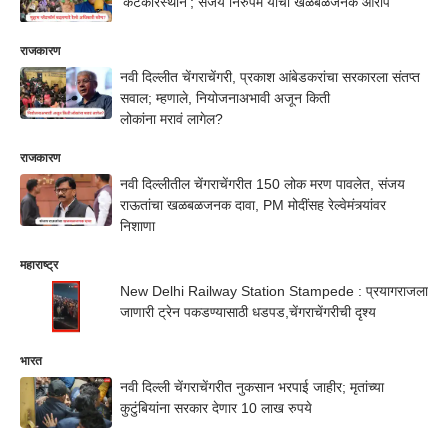
'कटकारस्थान'; संजय निरुपम यांचा खळबळजनक आरोप
राजकारण
नवी दिल्लीत चेंगराचेंगरी, प्रकाश आंबेडकरांचा सरकारला संतप्त
सवाल; म्हणाले, नियोजनाअभावी अजून किती
लोकांना मरावं लागेल?
राजकारण
नवी दिल्लीतील चेंगराचेंगरीत 150 लोक मरण पावलेत, संजय
राऊतांचा खळबळजनक दावा, PM मोदींसह रेल्वेमंत्र्यांवर
निशाणा
महाराष्ट्र
New Delhi Railway Station Stampede : प्रयागराजला
जाणारी ट्रेन पकडण्यासाठी धडपड,चेंगराचेंगरीची दृश्य
भारत
नवी दिल्ली चेंगराचेंगरीत नुकसान भरपाई जाहीर; मृतांच्या
कुटुंबियांना सरकार देणार 10 लाख रुपये