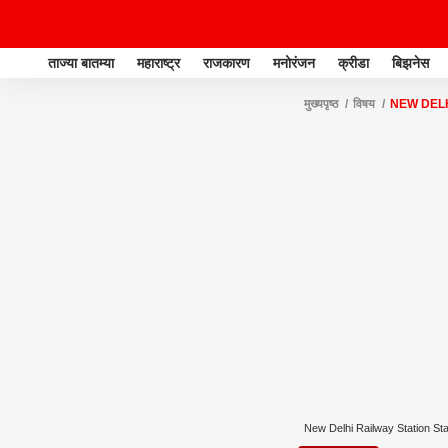
ताज्या बातम्या
महाराष्ट्र
राजकारण
मनोरंजन
क्रीडा
बिझनेस
मुख्यपृष्ठ
विषय
NEW DELH
New Delhi Railway Station S