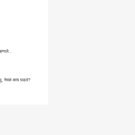
्हणाले...
त्यू, नेमकं काय घडलं?