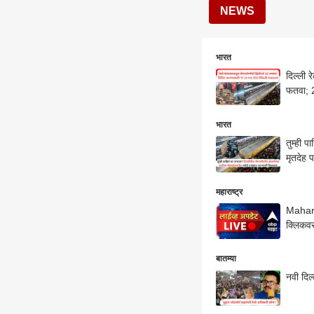
NEWS
भारत
दिल्ली 
फतवा; 2
भारत
तुम्ही 
मृतदेह प
महाराष्ट्र
Maharas
क्लिकव
बातम्या
नवी दिल