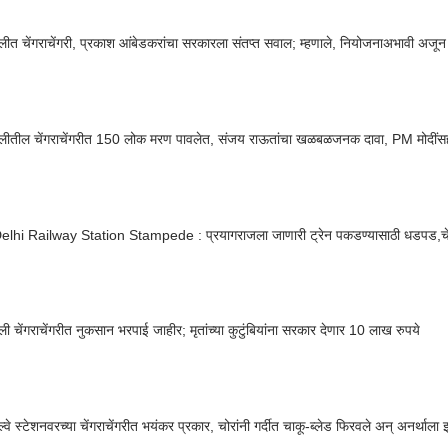
्लीत चेंगराचेंगरी, प्रकाश आंबेडकरांचा सरकारला संतप्त सवाल; म्हणाले, नियोजनाअभावी अजून
्लीतील चेंगराचेंगरीत 150 लोक मरण पावलेत, संजय राऊतांचा खळबळजनक दावा, PM मोदींसह रेल
lhi Railway Station Stampede : प्रयागराजला जाणारी ट्रेन पकडण्यासाठी धडपड,चेंगरा
ली चेंगराचेंगरीत नुकसान भरपाई जाहीर; मृतांच्या कुटुंबियांना सरकार देणार 10 लाख रुपये
ेल्वे स्टेशनवरच्या चेंगराचेंगरीत भयंकर प्रकार, चोरांनी गर्दीत चाकू-ब्लेड फिरवले अन् अनर्थाला 