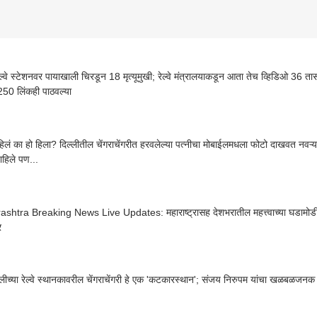
रेल्वे स्टेशनवर पायाखाली चिरडून 18 मृत्यूमुखी; रेल्वे मंत्रालयाकडून आता तेच व्हिडिओ 36 
50 लिंकही पाठवल्या
पाहिलं का हो हिला? दिल्लीतील चेंगराचेंगरीत हरवलेल्या पत्नीचा मोबाईलमधला फोटो दाखवत नवऱ्
ाहिले पण...
htra Breaking News Live Updates: महाराष्ट्रासह देशभरातील महत्त्वाच्या घडामोडी;
र
्लीच्या रेल्वे स्थानकावरील चेंगराचेंगरी हे एक 'कटकारस्थान'; संजय निरुपम यांचा खळबळज