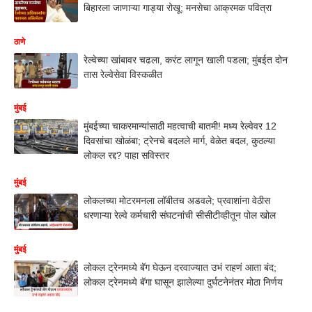
बिहारला जाणाऱ्या गाड्या रोखू; मनसेचा आक्रमक पवित्रा
ठाणे
रेल्वेच्या खांबावर चढला, करंट लागून खाली पडला; मुंबईत दोन
तास रेल्वेसेवा विस्कळीत
मुंबई
मुंबईच्या चाकरमान्यांसाठी महत्वाची बातमी! मध्य रेल्वेवर 12
दिवसांचा खोळंबा; ट्रेनचे बदलले मार्ग, वेळेत बदल, कुठल्या
लोकल रद्द? पाहा सविस्तर
मुंबई
लोकलच्या मोटरमनला लॉबीतच अडवले; प्रवाशांना वेठीस
धरणाऱ्या रेल्वे कर्मचारी संघटनांची सीसीटीव्हीतून पोल खोल
मुंबई
लोकल ट्रेनमध्ये बॅग घेऊन दरवाज्यात उभं राहणं आता बंद;
लोकल ट्रेनमध्ये बॅगा घासून झालेल्या दुर्घटनेनंतर मोठा निर्णय