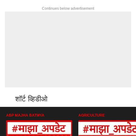
Continues below advertisement
शॉर्ट व्हिडीओ
ABP MAJHA BATMYA
AGRICULTURE