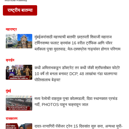
Mumbai Railway
राष्ट्रीय बातम्या
महाराष्ट्र
मुंबईकरांसाठी महत्त्वाची बातमी! छत्रपती शिवाजी महाराज
टर्मिनसच्या फलाट क्रमांक 16 वरील ट्रॅफिक आणि पॉवर
ब्लॉकला पुन्हा मुदतवाढ; मेल-एक्सप्रेस गाड्यांवर होणार परिणाम
क्राईम
कधी अमिताभकडून डॉक्टरेट तर कधी जॅकी श्रॉफसोबत फोटो!
10 वर्षे तो बनला बनावट DCP, 48 लाखांचा गंडा घालणाऱ्या
पोलिसालाच बेड्या!
मुंबई
मध्य रेल्वेची वाहतूक पुन्हा कोलमडली, दिवा स्थानकात प्रचंड
गर्दी, PHOTOS पाहून चक्रावून जाल
राजकारण
दादर-रत्नागिरी पॅसेंजर ट्रेन 15 दिवसांत सुरु करा, अन्यथा युपी-