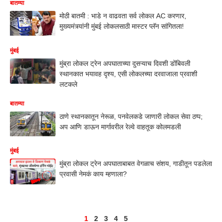
बातम्या
मोठी बातमी : भाडे न वाढवता सर्व लोकल AC करणार,
मुख्यमंत्र्यांनी मुंबई लोकलसाठी मास्टर प्लॅन सांगितला!
मुंबई
मुंब्रा लोकल ट्रेन अपघाताच्या दुसऱ्याच दिवशी डोंबिवली
स्थानकात भयावह दृश्य, एसी लोकलच्या दरवाजाला प्रवाशी
लटकले
बातम्या
ठाणे स्थानकातून नेरूळ, पनवेलकडे जाणारी लोकल सेवा ठप्प;
अप आणि डाऊन मार्गावरील रेल्वे वाहतूक कोलमडली
मुंबई
मुंब्रा लोकल ट्रेन अपघाताबाबत वेगळाच संशय, गाडीतून पडलेला
प्रवासी नेमकं काय म्हणाला?
1
2
3
4
5