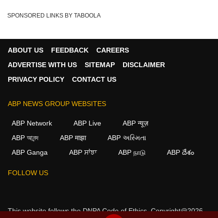
SPONSORED LINKS BY TABOOLA
ABOUT US
FEEDBACK
CAREERS
ADVERTISE WITH US
SITEMAP
DISCLAIMER
PRIVACY POLICY
CONTACT US
ABP NEWS GROUP WEBSITES
ABP Network
ABP Live
ABP न्यूज़
ABP আনন্দ
ABP माझा
ABP અસ્મિતા
ABP Ganga
ABP ਸਾਂਝਾ
ABP நாடு
ABP దేశం
FOLLOW US
This website follows the
DNPA Code of Ethics.
Copyright@2026.