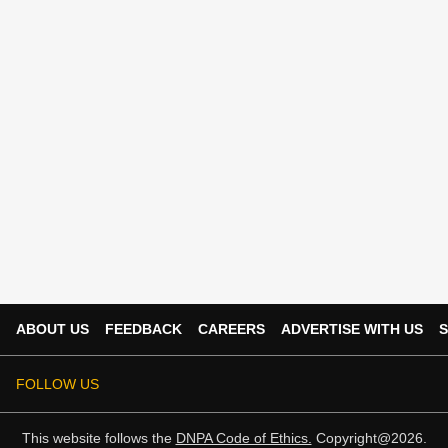
ABOUT US
FEEDBACK
CAREERS
ADVERTISE WITH US
S
FOLLOW US
This website follows the
DNPA Code of Ethics.
Copyright@2026.