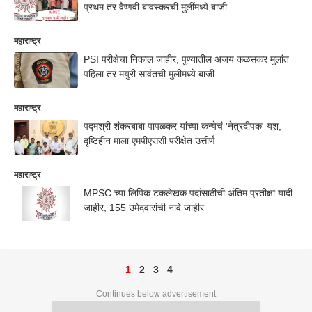
प्रथम तर वैष्णवी बावस्करची मुलींमध्ये बाजी
महाराष्ट्र
PSI परीक्षेचा निकाल जाहीर, पुण्यातील अजय कळसकर मुलांत
पहिला तर मयुरी सावंतची मुलींमध्ये बाजी
महाराष्ट्र
पद्मश्री शंकरबाबा पापळकर यांच्या कन्येचं 'नेत्रदीपक' यश;
दृष्टिहीन माला एमपीएससी परीक्षेत उत्तीर्ण
महाराष्ट्र
MPSC च्या लिपिक टंकलेखक पदांसाठीची अंतिम प्रतीक्षा यादी
जाहीर, 155 उमेदवारांची नावे जाहीर
1
2
3
4
Continues below advertisement