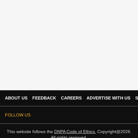
ABOUT US
FEEDBACK
CAREERS
ADVERTISE WITH US
S
FOLLOW US
This website follows the
DNPA Code of Ethics.
Copyright@2026.
All rights reserved.