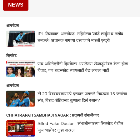
NEWS
आयपीएल
IPL लिलावात 'अनसोल्ड' राहिलेल्या 'लॉर्ड शार्दुल'चं नशीब
चमकले! अचानक मागच्या दरवाजाने मारली एन्ट्री
क्रिकेट
पाच अभिनेत्रींनी क्रिकेटर असलेल्या खेळाडूंसोबत केला होता
विवाह, पण घटस्फोट घ्यायलाही वेळ लावला नाही
आयपीएल
टी 20 विश्वचषकासाठी इरफान पठाणने निवडला 15 जणांचा
संघ, विराट-रोहितसह कुणाला दिलं स्थान?
CHHATRAPATI SAMBHAJI NAGAR : छत्रपती संभाजीनगर
Sillod Fake Doctor : संभाजीनगरच्या सिल्लोड येथील
'मुन्नाभाई'वर गुन्हा दाखल