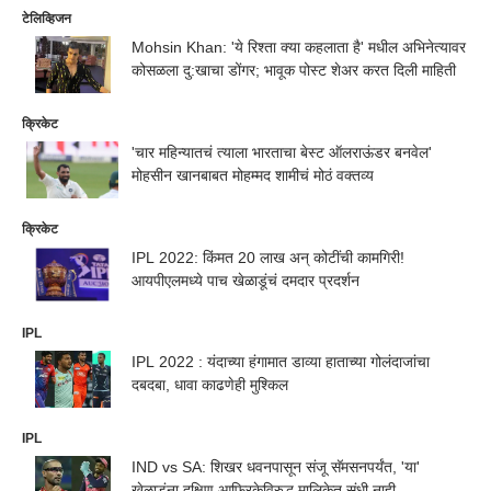
टेलिव्हिजन
Mohsin Khan: 'ये रिश्ता क्या कहलाता है' मधील अभिनेत्यावर
कोसळला दु:खाचा डोंगर; भावूक पोस्ट शेअर करत दिली माहिती
क्रिकेट
'चार महिन्यातचं त्याला भारताचा बेस्ट ऑलराऊंडर बनवेल'
मोहसीन खानबाबत मोहम्मद शामीचं मोठं वक्तव्य
क्रिकेट
IPL 2022: किंमत 20 लाख अन् कोटींची कामगिरी!
आयपीएलमध्ये पाच खेळाडूंचं दमदार प्रदर्शन
IPL
IPL 2022 : यंदाच्या हंगामात डाव्या हाताच्या गोलंदाजांचा
दबदबा, धावा काढणेही मुश्किल
IPL
IND vs SA: शिखर धवनपासून संजू सॅमसनपर्यंत, 'या'
खेळाडूंना दक्षिण आफ्रिकेविरुद्ध मालिकेत संधी नाही