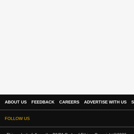
ABOUT US
FEEDBACK
CAREERS
ADVERTISE WITH US
S
FOLLOW US