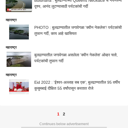
Buldhana : बुलढाण्याच्या Queens Necklace चं नयनरम्य
दृश्य, आनंद लुटण्यासाठी पर्यटकांची गर्दी
महाराष्ट्र
PHOTO : बुलढाण्यातील जगावेगळा 'क्वीन नेकलेस'! पर्यटकांची
तुफान गर्दी, काय आहे खासियत
महाराष्ट्र
बुलढाण्यातील जगावेगळा असलेला 'क्वीन नेकलेस' ओव्हर फ्लो,
पर्यटकांची तुफान गर्दी
महाराष्ट्र
Eid 2022 : 'ईश्वर-अल्लाह सब एक'; बुलढाण्यातील 95 वर्षीय
कुसुमबाई दीक्षित 55 वर्षांपासून करतात रोजे
1
2
Continues below advertisement