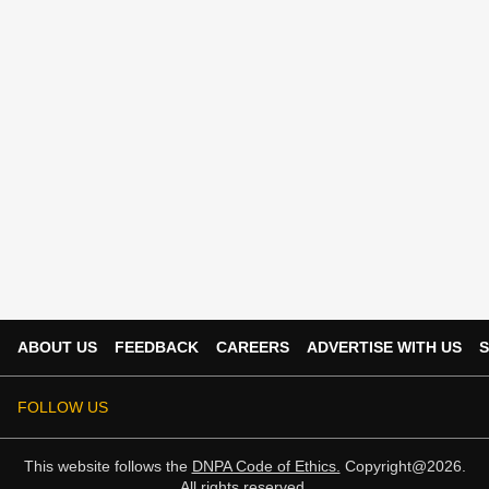
ABOUT US
FEEDBACK
CAREERS
ADVERTISE WITH US
S
FOLLOW US
This website follows the
DNPA Code of Ethics.
Copyright@2026.
All rights reserved.