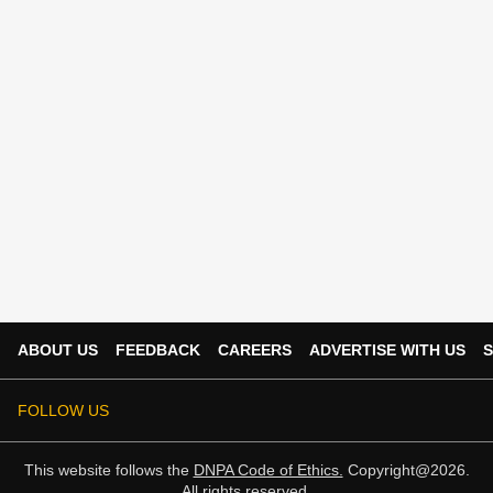
ABOUT US
FEEDBACK
CAREERS
ADVERTISE WITH US
S
FOLLOW US
This website follows the
DNPA Code of Ethics.
Copyright@2026.
All rights reserved.