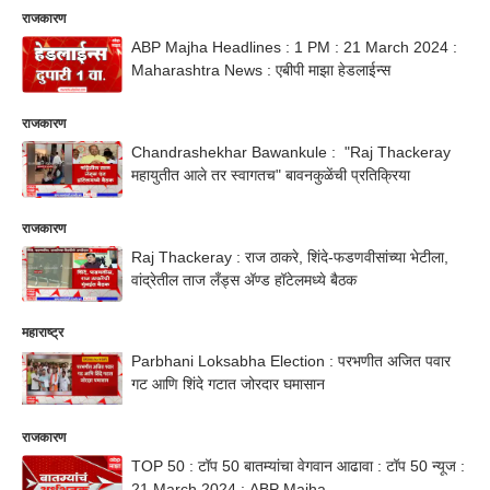
राजकारण
ABP Majha Headlines : 1 PM : 21 March 2024 :
Maharashtra News : एबीपी माझा हेडलाईन्स
राजकारण
Chandrashekhar Bawankule : "Raj Thackeray
महायुतीत आले तर स्वागतच" बावनकुळेंची प्रतिक्रिया
राजकारण
Raj Thackeray : राज ठाकरे, शिंदे-फडणवीसांच्या भेटीला,
वांद्रेतील ताज लँड्स अ‍ॅण्ड हॉटेलमध्ये बैठक
महाराष्ट्र
Parbhani Loksabha Election : परभणीत अजित पवार
गट आणि शिंदे गटात जोरदार घमासान
राजकारण
TOP 50 : टॉप 50 बातम्यांचा वेगवान आढावा : टॉप 50 न्यूज :
21 March 2024 : ABP Majha