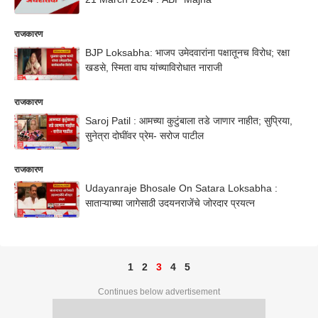
राजकारण
BJP Loksabha: भाजप उमेदवारांना पक्षातूनच विरोध; रक्षा
खडसे, स्मिता वाघ यांच्याविरोधात नाराजी
राजकारण
Saroj Patil : आमच्या कुटुंबाला तडे जाणार नाहीत; सुप्रिया,
सुनेत्रा दोघींवर प्रेम- सरोज पाटील
राजकारण
Udayanraje Bhosale On Satara Loksabha :
साताऱ्याच्या जागेसाठी उदयनराजेंचे जोरदार प्रयत्न
1
2
3
4
5
Continues below advertisement