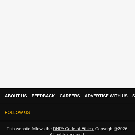
ABOUT US
FEEDBACK
CAREERS
ADVERTISE WITH US
S
FOLLOW US
This website follows the
DNPA Code of Ethics.
Copyright@2026.
All rights reserved.