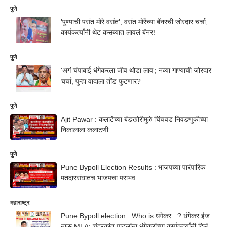
पुणे
'पुण्याची पसंत मोरे वसंत', वसंत मोरेंच्या बॅनरची जोरदार चर्चा,
कार्यकर्त्यांनी थेट कसब्यात लावलं बॅनर!
पुणे
'अगं चंपाबाई धंगेकरला जीव थोडा लाव'; नव्या गाण्याची जोरदार
चर्चा, पुन्हा वादाला तोंड फुटणार?
पुणे
Ajit Pawar : कलाटेंच्या बंडखोरीमुळे चिंचवड निवडणुकीच्या
निकालाला कलाटणी
पुणे
Pune Bypoll Election Results : भाजपच्या पारंपारिक
मतदारसंघातच भाजपचा पराभव
महाराष्ट्र
Pune Bypoll election : Who is धंगेकर...? धंगेकर ईज
नाऊ MLA; चंद्रकांत पाटलांना धंगेकरांच्या कार्यकर्त्यांनी दिलं