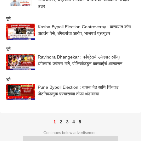
उत्तर
पुणे
Kasba Bypoll Election Controversy : कसब्यात कोण
वाटतंय पैसे, धंगेकरांचा आरोप, भाजपचं प्रत्युत्तर
पुणे
Ravindra Dhangekar : काँग्रेसचे उमेदवार रवींद्र
धंगेकरांचं उपोषण मागे, पोलिसांकडून कारवाईचं आश्वासन
पुणे
Pune Bypoll Election : कसबा पेठ आणि चिंचवड
पोटनिवडणूक प्रचाराच्या तोफा थंडावल्या
1
2
3
4
5
Continues below advertisement