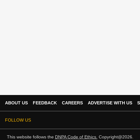
ABOUT US
FEEDBACK
CAREERS
ADVERTISE WITH US
S
FOLLOW US
This website follows the
DNPA Code of Ethics.
Copyright@2026.