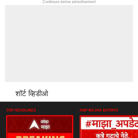
Continues below advertisement
शॉर्ट व्हिडीओ
TOP HEADLINES
ABP MAJHA BATMYA