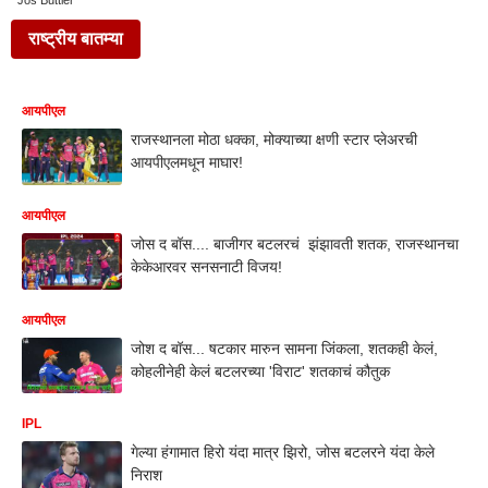
Jos Buttler
राष्ट्रीय बातम्या
आयपीएल
राजस्थानला मोठा धक्का, मोक्याच्या क्षणी स्टार प्लेअरची
आयपीएलमधून माघार!
आयपीएल
जोस द बॉस.... बाजीगर बटलरचं झंझावती शतक, राजस्थानचा
केकेआरवर सनसनाटी विजय!
आयपीएल
जोश द बॉस... षटकार मारुन सामना जिंकला, शतकही केलं,
कोहलीनेही केलं बटलरच्या 'विराट' शतकाचं कौतुक
IPL
गेल्या हंगामात हिरो यंदा मात्र झिरो, जोस बटलरने यंदा केले
निराश