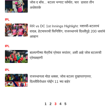
जोस द बॉस... बटलर भन्नाट फॉर्मात, चार डावात तीन
अर्धशतके
IPL
RR vs DC 1st Innings Highlight: यशस्वी-बटलरचं
वादळ, हेटमायरची फिनिशिंग, राजस्थानचे दिल्लीपुढे 200 धावांचे
आव्हान
IPL
बालपणीच्या मैत्रीचं प्रेमात रूपांतर, अशी आहे जोस बटलरची
प्रेमकहाणी
IPL
राजस्थानला मोठा धक्का, जोस बटलर दुखापतग्रस्त;
दिल्लीविरोधात प्लेईंग 11 च्या बाहेर
1
2
3
4
5