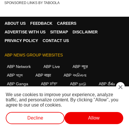
SPONSORED LINKS BY TABOOLA
ABOUT US
FEEDBACK
CAREERS
ADVERTISE WITH US
SITEMAP
DISCLAIMER
PRIVACY POLICY
CONTACT US
ABP NEWS GROUP WEBSITES
ABP Network
ABP Live
ABP न्यूज़
ABP আনন্দ
ABP माझा
ABP અસ્મિતા
ABP Ganga
ABP ਸਾਂਝਾ
ABP நாடு
ABP దేశం
×
We use cookies to improve your experience, analyze
FOLLOW US
traffic, and personalize content. By clicking "Allow", you
agree to our use of cookies.
Decline
Allow
This website follows the
DNPA Code of Ethics.
Copyright@2026.
All rights reserved.
लाईव्ह टीव्ही
शॉर्ट व्हिडीओ
व्हिडीओ
पॉडकास्ट