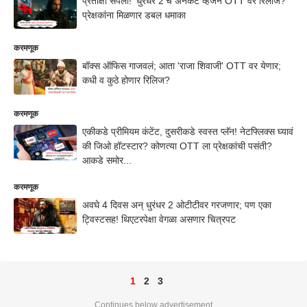
प्रतीक्षा संपली! ‘धुरंधर 2’चं अनकट व्हर्जन OTT वर रिलीज?
प्रेक्षकांना मिळणार डबल धमाका
करमणूक
बॉक्स ऑफिस गाजवलं; आता 'राजा शिवाजी' OTT वर येणार;
कधी व कुठे होणार रिलिज?
करमणूक
एकीकडे प्रीमियम कंटेंट, दुसरीकडे स्वस्त प्लॅन! नेटफ्लिक्स घ्यावं
की जिओ हॉटस्टार? कोणत्या OTT ला प्रेक्षकांची पसंती?
आकडे समोर...
करमणूक
अवघे 4 दिवस अन् धुरंधर 2 ओटीटीवर गरजणार; पण एका
ट्विस्टसह! थिएटरपेक्षा वेगळा असणार चित्रपट
1
2
3
Continues below advertisement