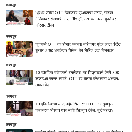
करमणूक
'धुरंधर 2'च्या OTT रिलीजवर प्रेक्षकांचा संताप; सोशल
मीडियावर संतापाची लाट, Jio हॉटस्टारच्या नव्या युक्तीवर
जोरदार टीका
करमणूक
जूनमध्ये OTT वर होणार धमाका! महिनाभर पुरेल एवढा कंटेंट;
धुरंधर 2 सह धमाकेदार सिनेमे- वेब सिरिज एका क्लिकवर
करमणूक
10 कोटींच्या बजेटमध्ये बनलेल्या ‘या’ चित्रपटाने केली 200
कोटींपेक्षा जास्त कमाई; OTT वर येताच प्रेक्षकांना अक्षरशः
लावलं वेड
करमणूक
10 एपिसोडच्या या क्राईम थ्रिलरचा OTT वर धुमाकूळ;
जबरदस्त ॲक्शन एका जागी खिळवून ठेवेल; कुठे पहाल?
करमणूक