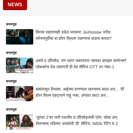
NEWS
करमणूक
दिवसा पाहतानाही उडेल थरकाप! JioHotstar वरील
वर्षभरापूर्वीचा हा हॉरर थ्रिलर पाहण्याचं धाडस कराल?
करमणूक
अवघे 6 एपिसोड, पण थरार जबरदस्त! सायबर क्राइम सस्पेन्सने
प्रेक्षकांना वेड लावणारी ही वेब सीरिज OTT वर नंबर-1
करमणूक
बाबांपासून विभक्त, आईच्या वागण्यात रहस्यमय बदल अन्... 'ही'
हॉरर फिल्म एकट्याने पाहू नका, अंगावर काटा अन्...
करमणूक
'धुरंधर 2'वर भारी पडलीय 8 एपिसोड्सची प्रेम, धोका अन्
रोमान्सचा भडिमार असलेली 'ही' सीरिज; IMDb रेटिंग 8.2