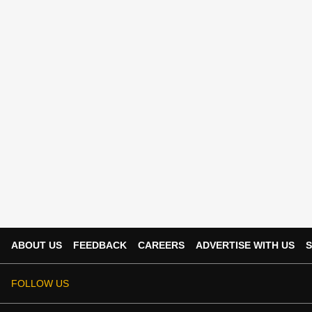
ABOUT US
FEEDBACK
CAREERS
ADVERTISE WITH US
S
FOLLOW US