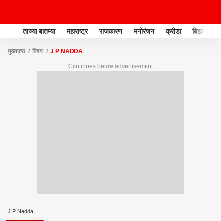
ताज्या बातम्या
महाराष्ट्र
राजकारण
मनोरंजन
क्रीडा
बिझनेस
मुख्यपृष्ठ
विषय
J P NADDA
Continues below advertisement
J P Nadda