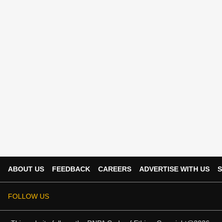
ABOUT US
FEEDBACK
CAREERS
ADVERTISE WITH US
S
FOLLOW US