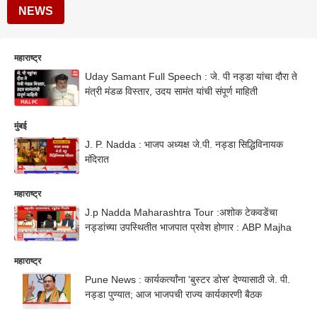
NEWS
महाराष्ट्र
Uday Samant Full Speech : जे. पी नड्डा यांचा दौरा ते
मंत्री मंडळ विस्तार, उदय सामंत यांची संपूर्ण माहिती
मुंबई
J. P. Nadda : भाजप अध्यक्ष जे.पी. नड्डा सिद्धिविनायक
मंदिरात
महाराष्ट्र
J.p Nadda Maharashtra Tour :अशोक टेकवडेंचा
नड्डांच्या उपस्थितीत भाजपात प्रवेश होणार : ABP Majha
महाराष्ट्र
Pune News : कार्यकर्त्यांना 'बुस्टर डोस' देण्यासाठी जे. पी.
नड्डा पुण्यात; आज भाजपची राज्य कार्यकारणी बैठक