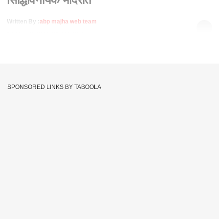
Written By :
abp majha web team
18 May 2023 11:20 AM (IST)
जे. पी. नड्डा सिद्धिविनायक मंदिरातय यानंतर सावरकार स्मारकाला देणार
भेट. जे. पी नड्डा 2 दिवसीय मुंबई दौऱ्यावर आहेत. आगामी महानगर पालिका
निवडणुकांच्या पार्श्वभूमीवर नड्डा यांचा हा महत्वाचा दौरा आहे.
SPONSORED LINKS BY TABOOLA
J P Nadda
Siddhivinayak Temple
J. P. Nadda
Tags :
MUMBAI
JOIN US ON
Whatsapp
Telegram